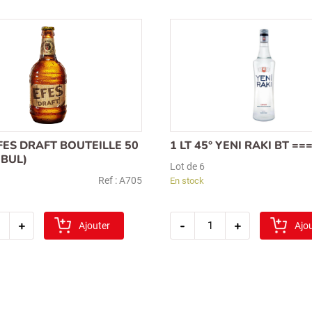
FES DRAFT BOUTEILLE 50
1 LT 45° YENI RAKI BT ===
MBUL)
Lot de 6
Ref : A705
En stock
tité
quantité
+
-
+
Ajouter
de
Ajo
1
lt
45°
ille
yeni
raki
bt
bul)
===
(264)