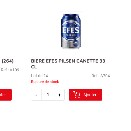
 (264)
BIERE EFES PILSEN CANETTE 33
CL
Ref : A109
Lot de 24
Ref : A704
Rupture de stock
quantité
-
+
uter
de
Ajouter
biere
efes
pilsen
canette
33
cl