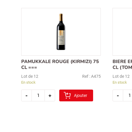
PAMUKKALE ROUGE (KIRMIZI) 75
BIERE E
CL ===
CL (TO
Lot de 12
Ref : A475
Lot de 12
En stock
En stock
quantité
quan
-
+
-
de
Ajouter
de
pamukkale
biere
rouge
efes
(kirmizi)
draft
75
boute
cl
50
===
cl
(tom