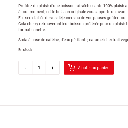
Profitez du plaisir d’une boisson rafraîchissante 100% plaisir 
à tout moment, cette boisson originale vous apporte un avant-g
Elle sera l’alliée de vos déjeuners ou de vos pauses goûter tou
Cola cherry retrouveront leur boisson préférée pour un plaisir 
format canette.
Soda à base de caféine, d’eau pétillante, caramel et extrait vé
En stock
quantité
-
de
+
Ajouter au panier
cherry
coca-
cola
pet
50
cl