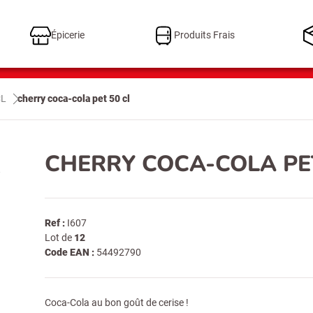
Épicerie
Produits Frais
CL
cherry coca-cola pet 50 cl
CHERRY COCA-COLA PET
Ref :
I607
Lot de
12
Code EAN :
54492790
Coca-Cola au bon goût de cerise !