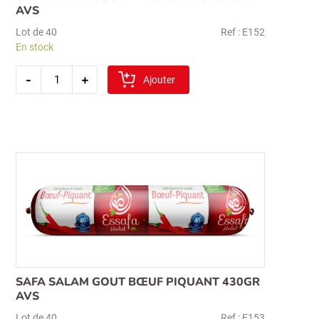
AVS
Lot de 40
Ref : E152
En stock
quantité
-
+
de
Ajouter
safa
salam
gout
bœuf
olives
430gr
avs
SAFA SALAM GOUT BŒUF PIQUANT 430GR
AVS
Lot de 40
Ref : E153