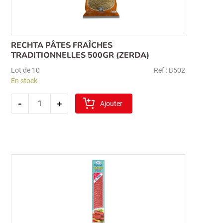
RECHTA PÂTES FRAÎCHES
TRADITIONNELLES 500GR (ZERDA)
Lot de 10
Ref : B502
En stock
quantité
-
+
de
Ajouter
rechta
pâtes
fraîches
traditionnelles
500gr
(zerda)