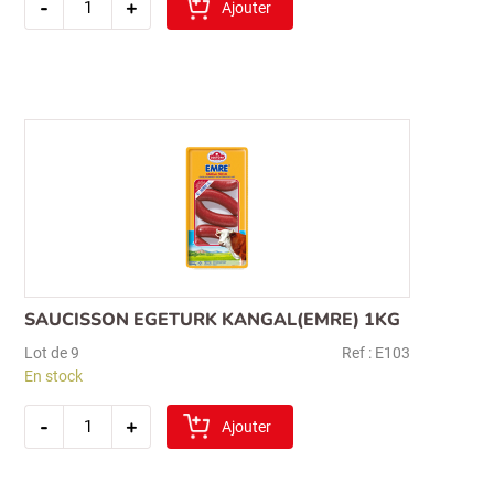
-
+
de
Ajouter
saucisson
pasa
parmak
1kg
SAUCISSON EGETURK KANGAL(EMRE) 1KG
Lot de 9
Ref : E103
En stock
quantité
-
+
de
Ajouter
saucisson
egeturk
kangal(emre)
1kg