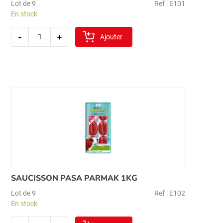
Lot de 9
Ref : E101
En stock
quantité
-
+
de
Ajouter
saucisson
pasa
kangal
1kg
SAUCISSON PASA PARMAK 1KG
Lot de 9
Ref : E102
En stock
quantité