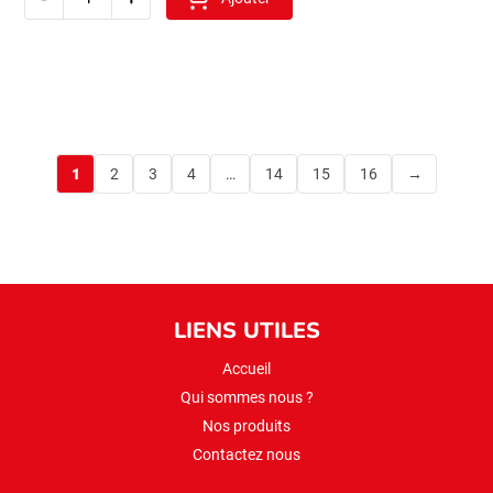
saucisse
pinar(boeuf)
550gr
1
2
3
4
…
14
15
16
→
LIENS UTILES
Accueil
Qui sommes nous ?
Nos produits
Contactez nous