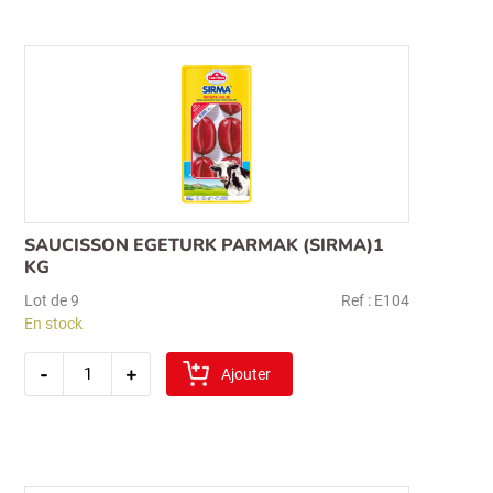
SAUCISSON EGETURK PARMAK (SIRMA)1
KG
Lot de 9
Ref : E104
En stock
quantité
-
+
de
Ajouter
saucisson
egeturk
parmak
(sirma)1
kg