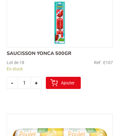
SAUCISSON YONCA 500GR
Lot de 18
Ref : E107
Recherche
En stock
pour :
quantité
-
+
de
Ajouter
saucisson
yonca
500gr