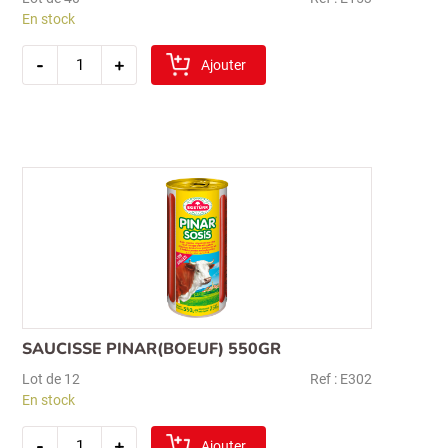
En stock
quantité
-
+
de
Ajouter
safa
salam
gout
bœuf
piquant
430gr
avs
SAUCISSE PINAR(BOEUF) 550GR
Lot de 12
Ref : E302
En stock
quantité
-
+
de
Ajouter