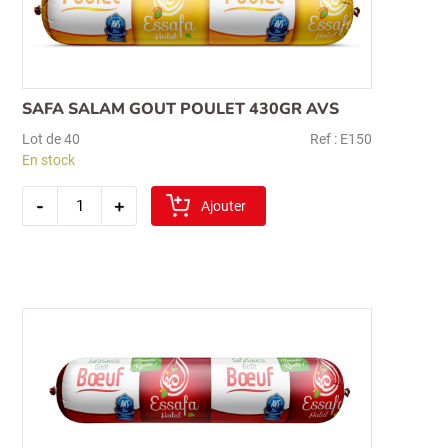
SAFA SALAM GOUT POULET 430GR AVS
Lot de 40
Ref : E150
En stock
quantité
-
+
de
Ajouter
safa
salam
gout
poulet
430gr
avs