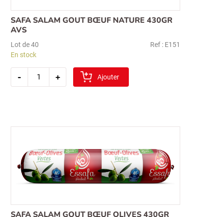
SAFA SALAM GOUT BŒUF NATURE 430GR
AVS
Lot de 40
Ref : E151
En stock
quantité
-
+
de
Ajouter
safa
salam
gout
bœuf
nature
430gr
avs
SAFA SALAM GOUT BŒUF OLIVES 430GR