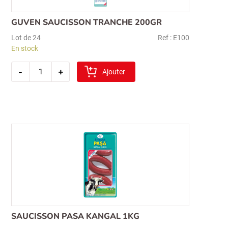
GUVEN SAUCISSON TRANCHE 200GR
Lot de 24
Ref : E100
En stock
quantité
-
+
de
Ajouter
guven
saucisson
tranche
200gr
SAUCISSON PASA KANGAL 1KG