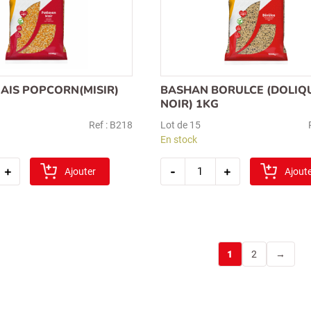
AIS POPCORN(MISIR)
BASHAN BORULCE (DOLIQU
NOIR) 1KG
Ref : B218
Lot de 15
En stock
é
quantité
+
-
+
Ajouter
de
Ajout
bashan
borulce
(misir)
(dolique
oeil
noir)
1kg
1
2
→