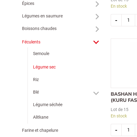
Épices
En stock
quantit
Légumes en saumure
-
de
bashan
Boissons chaudes
haricot
rouge
(kirmizi
fasulye)
Féculents
1kg
Semoule
Légume sec
Riz
Blé
BASHAN H
(KURU FAS
Légume séchée
Lot de 15
En stock
Alitkane
quantit
-
de
Farine et chapelure
bashan