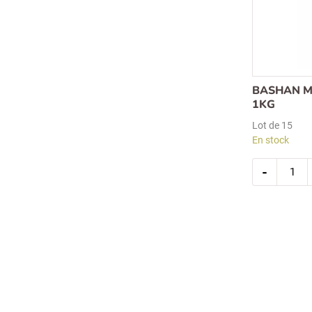
BASHAN M
1KG
Lot de 15
En stock
quantit
-
de
bashan
mais
popcorn
1kg