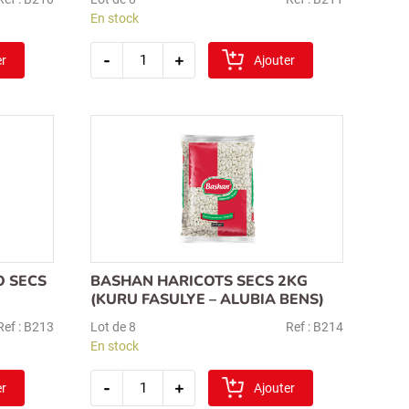
En stock
quantité
-
+
er
de
Ajouter
bashan
lentille
rouge(kirmizi
mercimek)
2kg
 SECS
BASHAN HARICOTS SECS 2KG
(KURU FASULYE – ALUBIA BENS)
Ref : B213
Lot de 8
Ref : B214
En stock
quantité
-
+
er
de
Ajouter
bashan