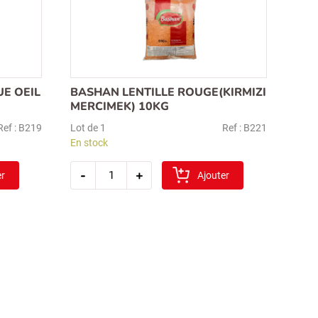
E OEIL
BASHAN LENTILLE ROUGE(KIRMIZI
MERCIMEK) 10KG
Ref : B219
Lot de 1
Ref : B221
En stock
quantité
-
+
er
de
Ajouter
bashan
lentille
rouge(kirmizi
mercimek)
10kg