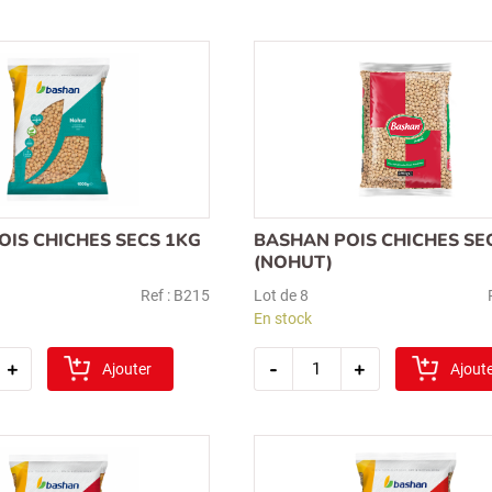
haricots
mungo
secs
1kg
(mas)
OIS CHICHES SECS 1KG
BASHAN POIS CHICHES SE
(NOHUT)
Ref : B215
Lot de 8
En stock
é
quantité
+
-
+
Ajouter
de
Ajout
bashan
pois
chiches
secs
2kg
(nohut)