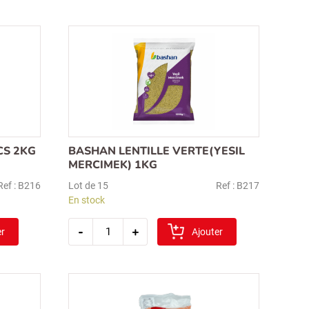
haricots
secs
2kg
(kuru
fasulye
–
alubia
bens)
CS 2KG
BASHAN LENTILLE VERTE(YESIL
MERCIMEK) 1KG
Ref : B216
Lot de 15
Ref : B217
En stock
quantité
-
+
er
de
Ajouter
bashan
lentille
verte(yesil
mercimek)
1kg