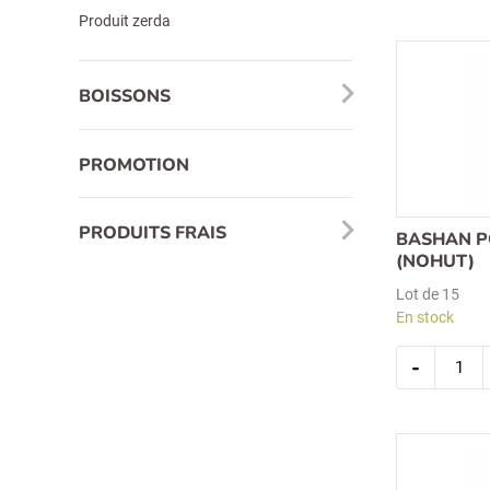
haricots
secs
Produit zerda
1kg
(kuru
fasulye
–
BOISSONS
alubia
bens)
Recherche
PROMOTION
pour :
PRODUITS FRAIS
BASHAN P
(NOHUT)
Lot de 15
En stock
quantit
-
de
bashan
pois
chiches
secs
1kg
(nohut)