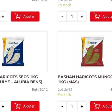
En stock
é
quantité
+
-
+
Ajouter
de
Ajout
bashan
lentille
rouge(kirmizi
mercimek)
1kg
ARICOTS SECS 1KG
BASHAN HARICOTS MUNGO
ULYE – ALUBIA BENS)
1KG (MAS)
Ref : B212
Lot de 15
En stock
é
quantité
+
-
+
Ajouter
de
Ajout
bashan