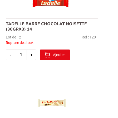
TADELLE BARRE CHOCOLAT NOISETTE
(30GRX3) 14
Lot de 12
Ref : T201
Rupture de stock
quantité
-
+
de
Ajouter
tadelle
barre
chocolat
noisette
(30grx3)
14