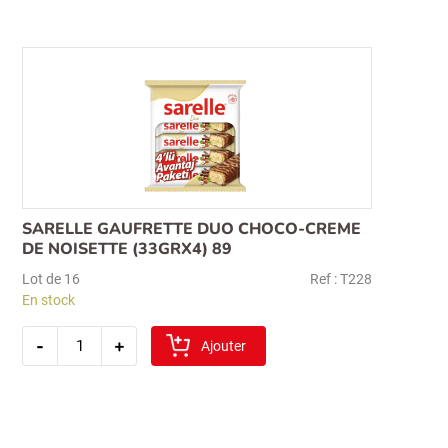
tartine
noisette-
cacao
et
lait
350gr
(duo)
55
SARELLE GAUFRETTE DUO CHOCO-CREME
DE NOISETTE (33GRX4) 89
Lot de 16
Ref : T228
En stock
quantité
-
+
de
Ajouter
sarelle
gaufrette
duo
choco-
creme
de
noisette