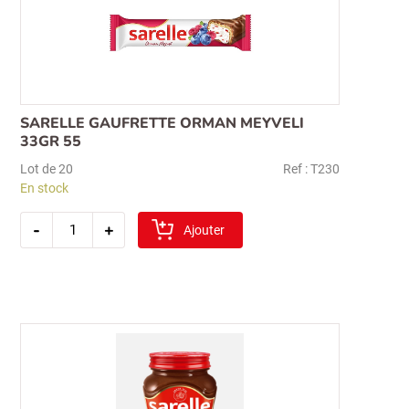
SARELLE GAUFRETTE ORMAN MEYVELI
33GR 55
Lot de 20
Ref : T230
En stock
quantité
-
+
de
Ajouter
sarelle
gaufrette
orman
meyveli
33gr
55