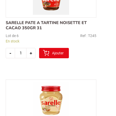
SARELLE PATE A TARTINE NOISETTE ET
CACAO 350GR 31
Lot de 6
Ref : T245
En stock
quantité
-
+
de
Ajouter
sarelle
pate
a
tartine
noisette
et
cacao
350gr
31