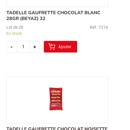
TADELLE GAUFRETTE CHOCOLAT BLANC
28GR (BEYAZ) 32
Lot de 28
Ref : T214
En stock
quantité
-
+
de
Ajouter
tadelle
gaufrette
chocolat
blanc
28gr
(beyaz)
32
TADELLE GAUFRETTE CHOCOLAT NOISETTE