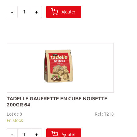
quantité
-
+
de
Ajouter
tadelle
gaufrette
en
cube
chocolat
200gr
33
TADELLE GAUFRETTE EN CUBE NOISETTE
200GR 64
Lot de 8
Ref : T218
En stock
quantité
-
+
de
Ajouter