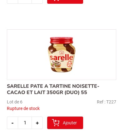
tadelle
gaufrette
en
cube
noisette
200gr
64
SARELLE PATE A TARTINE NOISETTE-
Recherche
CACAO ET LAIT 350GR (DUO) 55
pour :
Lot de 6
Ref : T227
Rupture de stock
quantité
-
+
de
Ajouter
sarelle
pate
a