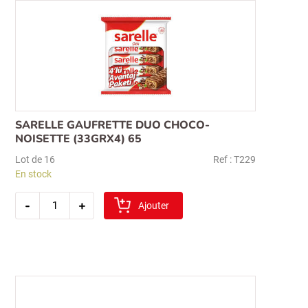
(33grx4)
89
SARELLE GAUFRETTE DUO CHOCO-
NOISETTE (33GRX4) 65
Lot de 16
Ref : T229
En stock
quantité
-
+
de
Ajouter
sarelle
gaufrette
duo
choco-
noisette
(33grx4)
65