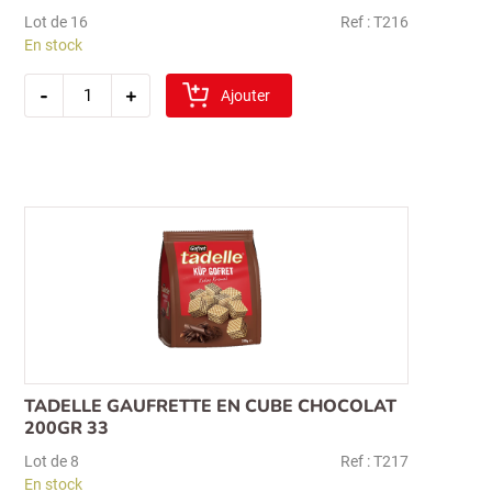
Lot de 16
Ref : T216
En stock
quantité
-
+
de
Ajouter
tadelle
gaufrette
chocolat
morceaux
de
noisette
(30grx4)
(maxinut)
59
TADELLE GAUFRETTE EN CUBE CHOCOLAT
200GR 33
Lot de 8
Ref : T217
En stock