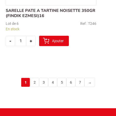
SARELLE PATE A TARTINE NOISETTE 350GR
(FINDIK EZMESI)16
Lot de 6
Ref : T246
En stock
quantité
-
+
de
Ajouter
sarelle
pate
a
tartine
noisette
350gr
(findik
ezmesi)16
1
2
3
4
5
6
7
→