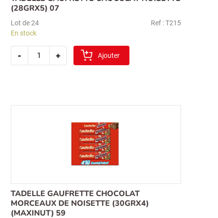
(28GRX5) 07
Lot de 24
Ref : T215
En stock
quantité
-
+
de
Ajouter
tadelle
gaufrette
chocolat
noisette
(28grx5)
07
TADELLE GAUFRETTE CHOCOLAT
MORCEAUX DE NOISETTE (30GRX4)
(MAXINUT) 59