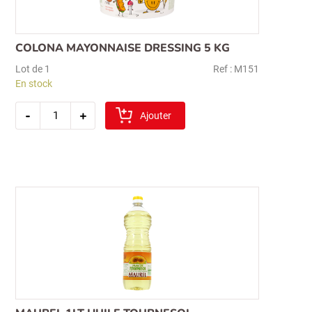
COLONA MAYONNAISE DRESSING 5 KG
Lot de 1
Ref : M151
En stock
quantité
-
+
de
Ajouter
colona
mayonnaise
dressing
5
kg