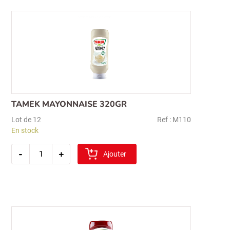
TAMEK MAYONNAISE 320GR
Lot de 12
Ref : M110
En stock
quantité
-
+
de
Ajouter
tamek
mayonnaise
320gr