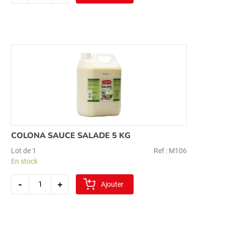
colona
sauce
samourai
5
kg
COLONA SAUCE SALADE 5 KG
Lot de 1
Ref : M106
En stock
quantité
-
+
de
Ajouter
colona
sauce
salade
5
kg