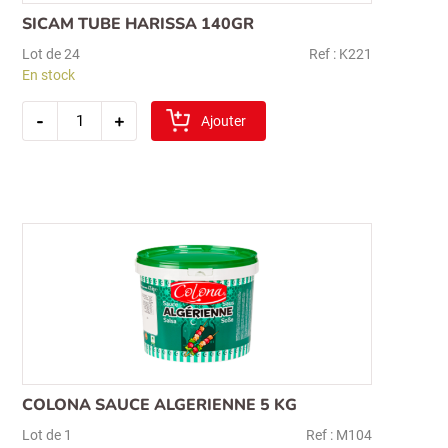
SICAM TUBE HARISSA 140GR
Lot de 24
Ref : K221
En stock
quantité
-
+
de
Ajouter
sicam
tube
harissa
140gr
COLONA SAUCE ALGERIENNE 5 KG
Lot de 1
Ref : M104