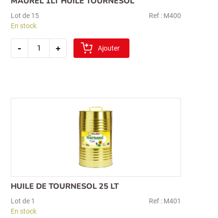
MAUREL 1LT HUILE TOURNESOL
Lot de 15
Ref : M400
En stock
quantité
-
+
de
Ajouter
maurel
1lt
huile
tournesol
HUILE DE TOURNESOL 25 LT
Lot de 1
Ref : M401
En stock