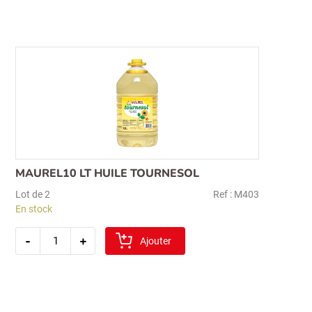
tournesol
5l
MAUREL10 LT HUILE TOURNESOL
Lot de 2
Ref : M403
En stock
quantité
-
+
de
Ajouter
maurel10
lt
huile
tournesol