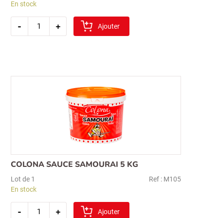
En stock
quantité
-
+
de
Ajouter
colona
sauce
algerienne
5
kg
COLONA SAUCE SAMOURAI 5 KG
Lot de 1
Ref : M105
En stock
quantité
-
+
de
Ajouter