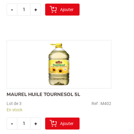
quantité
-
+
de
Ajouter
huile
de
tournesol
25
lt
MAUREL HUILE TOURNESOL 5L
Lot de 3
Ref : M402
En stock
quantité
-
+
de
Ajouter
maurel
huile