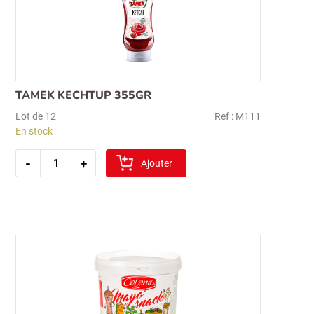
TAMEK KECHTUP 355GR
Recherche
Lot de 12
Ref : M111
pour :
En stock
quantité
-
+
de
Ajouter
tamek
kechtup
355gr