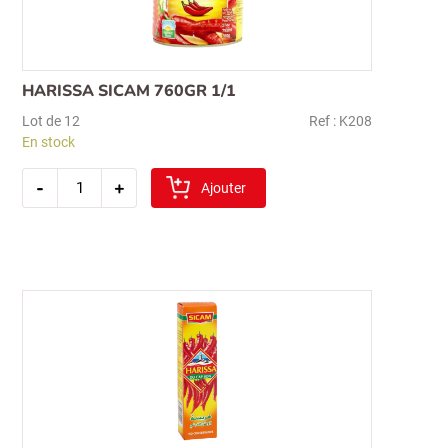
HARISSA SICAM 760GR 1/1
Lot de 12
Ref : K208
En stock
quantité
-
+
de
Ajouter
harissa
sicam
760gr
1/1