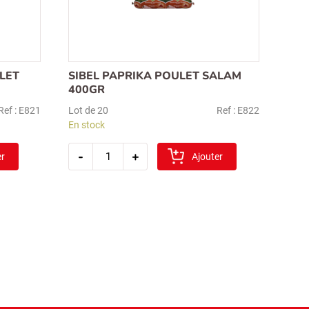
LET
SIBEL PAPRIKA POULET SALAM
400GR
Ref : E821
Lot de 20
Ref : E822
En stock
quantité
-
+
er
de
Ajouter
sibel
paprika
poulet
salam
400gr