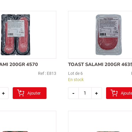
saucisse
e
poulet
s.v.
400gr
AMI 200GR 4570
TOAST SALAMI 200GR 463
Ref : E813
Lot de 6
En stock
é
quantité
+
-
+
Ajouter
de
Ajout
toast
salami
200gr
4635