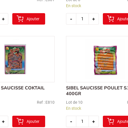
En stock
é
quantité
+
-
+
Ajouter
de
Ajout
sibel
on
saucisson
parmak-
epice
1kg
I SAUCISSE COKTAIL
SIBEL SAUCISSE POULET S.
400GR
Ref : E810
Lot de 10
En stock
é
quantité
+
-
+
Ajouter
de
Ajout
sibel