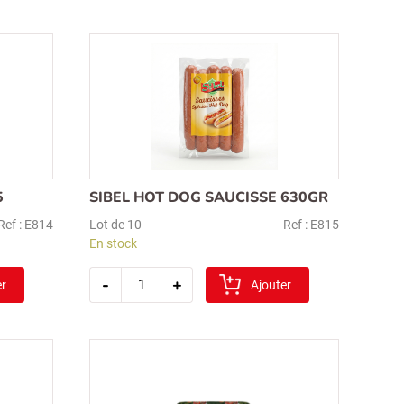
sigir
saucisse
boeuf
s.v.
400gr
5
SIBEL HOT DOG SAUCISSE 630GR
Ref : E814
Lot de 10
Ref : E815
En stock
quantité
-
+
er
de
Ajouter
sibel
hot
dog
saucisse
630gr