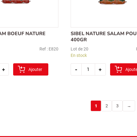
LAM BOEUF NATURE
SIBEL NATURE SALAM POU
400GR
Ref : E820
Lot de 20
En stock
é
quantité
+
-
+
Ajouter
de
Ajout
sibel
nature
salam
poulet
400gr
1
2
3
→