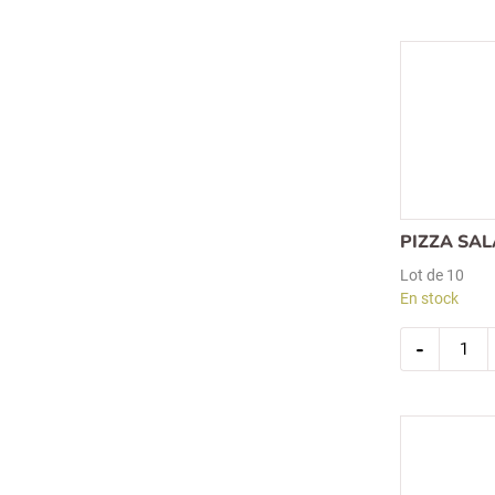
mini
sauciss
coktail
400gr
Recherche
pour :
PIZZA SAL
Lot de 10
En stock
quantit
-
de
pizza
salami
200gr
4570