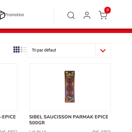
0
Promotion
-EPICE
SIBEL SAUCISSON PARMAK EPICE
500GR
Ref : E802
Lot de 16
Ref : E803