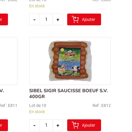
En stock
quantité
-
+
er
de
Ajouter
sibel
saucisson
parmak
epice
500gr
V.
SIBEL SIGIR SAUCISSE BOEUF S.V.
400GR
Ref : E811
Lot de 10
Ref : E812
En stock
quantité
-
+
er
de
Ajouter
sibel