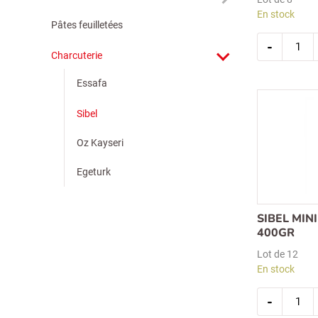
En stock
Pâtes feuilletées
quantit
-
de
Charcuterie
sibel
sauciss
kangal
Essafa
-
doux
1kg
Sibel
Oz Kayseri
Egeturk
SIBEL MIN
400GR
Lot de 12
En stock
quantit
-
de
sibel