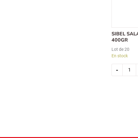
SIBEL SA
400GR
Lot de 20
En stock
quantit
-
de
sibel
salam
boeuf
nature
400gr