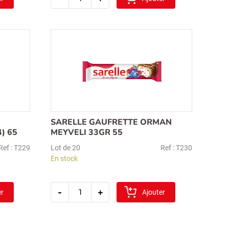
tadelle
gaufrette
en
cube
noisette
200gr
64
SARELLE GAUFRETTE ORMAN
) 65
MEYVELI 33GR 55
Ref : T229
Lot de 20
Ref : T230
En stock
quantité
-
+
er
de
Ajouter
sarelle
gaufrette
orman
meyveli
33gr