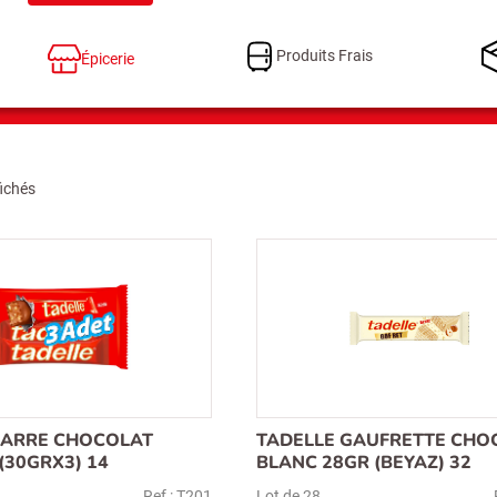
Produits Frais
Épicerie
fichés
BARRE CHOCOLAT
TADELLE GAUFRETTE CHO
(30GRX3) 14
BLANC 28GR (BEYAZ) 32
Ref : T201
Lot de 28