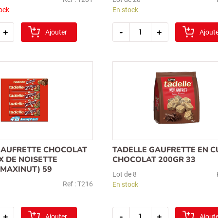
ock
En stock
é
quantité
+
-
+
Ajouter
de
Ajout
tadelle
gaufrette
t
chocolat
blanc
)
28gr
(beyaz)
32
GAUFRETTE CHOCOLAT
TADELLE GAUFRETTE EN C
 DE NOISETTE
CHOCOLAT 200GR 33
(MAXINUT) 59
Lot de 8
Ref : T216
En stock
é
quantité
+
-
+
Ajouter
de
Ajout