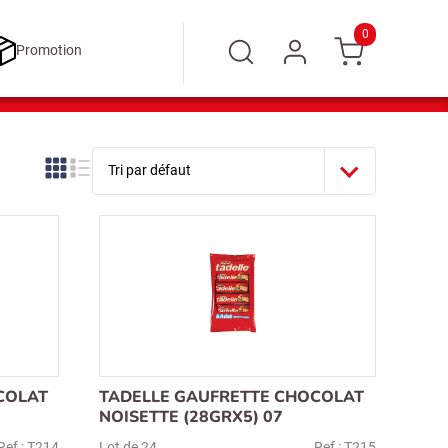
0
Promotion
COLAT
TADELLE GAUFRETTE CHOCOLAT
NOISETTE (28GRX5) 07
Ref : T214
Lot de 24
Ref : T215