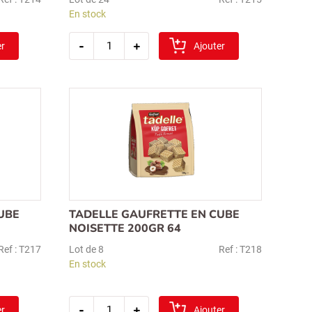
En stock
quantité
-
+
er
de
Ajouter
tadelle
gaufrette
chocolat
noisette
(28grx5)
07
UBE
TADELLE GAUFRETTE EN CUBE
NOISETTE 200GR 64
Ref : T217
Lot de 8
Ref : T218
En stock
quantité
-
+
er
de
Ajouter