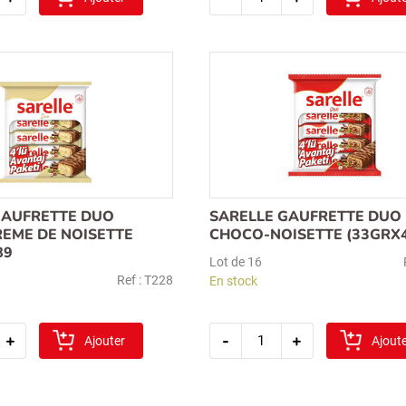
tadelle
e
gaufrette
t
en
ux
cube
chocolat
200gr
)
33
t)
GAUFRETTE DUO
SARELLE GAUFRETTE DUO
EME DE NOISETTE
CHOCO-NOISETTE (33GRX4
89
Lot de 16
Ref : T228
En stock
é
quantité
+
-
+
Ajouter
de
Ajout
sarelle
e
gaufrette
duo
choco-
noisette