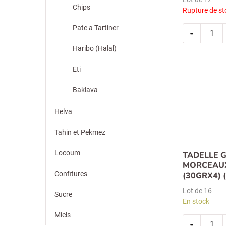
Chips
Rupture de st
quantit
Pate a Tartiner
-
de
tadelle
barre
Haribo (Halal)
chocola
noisette
(30grx3
Eti
14
Baklava
Helva
Tahin et Pekmez
Locoum
TADELLE 
MORCEAUX
Confitures
(30GRX4) 
Lot de 16
Sucre
En stock
Miels
Recherche
quantit
-
de