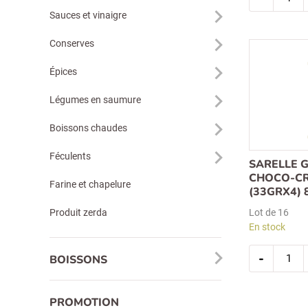
pour :
tadelle
Sauces et vinaigre
gaufrett
chocola
morcea
Conserves
de
noisette
(30grx4
Épices
(maxinu
59
Légumes en saumure
Boissons chaudes
Féculents
SARELLE 
CHOCO-CR
Farine et chapelure
(33GRX4) 
Produit zerda
Lot de 16
En stock
quantit
-
BOISSONS
de
sarelle
gaufrett
duo
choco-
PROMOTION
creme