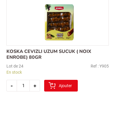
ufak
uzum)
KOSKA CEVIZLI UZUM SUCUK ( NOIX
ENROBE) 80GR
Lot de 24
Ref : Y905
En stock
quantité
-
+
de
Ajouter
koska
cevizli
uzum
sucuk
(
noix
enrobe)
80gr