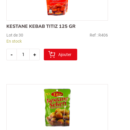
KESTANE KEBAB TITIZ 125 GR
Lot de 30
Ref : R406
En stock
quantité
-
+
de
Ajouter
kestane
kebab
titiz
125
gr