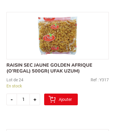
jaune
500gr
RAISIN SEC JAUNE GOLDEN AFRIQUE
(O’REGAL) 500GR( UFAK UZUM)
Lot de 24
Ref : Y317
En stock
quantité
-
+
de
Ajouter
raisin
sec
jaune
golden
afrique
(o'regal)
500gr(