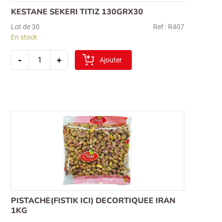
KESTANE SEKERI TITIZ 130GRX30
Lot de 30
Ref : R407
En stock
quantité
-
+
de
Ajouter
kestane
sekeri
titiz
130grx30
PISTACHE(FISTIK ICI) DECORTIQUEE IRAN
1KG