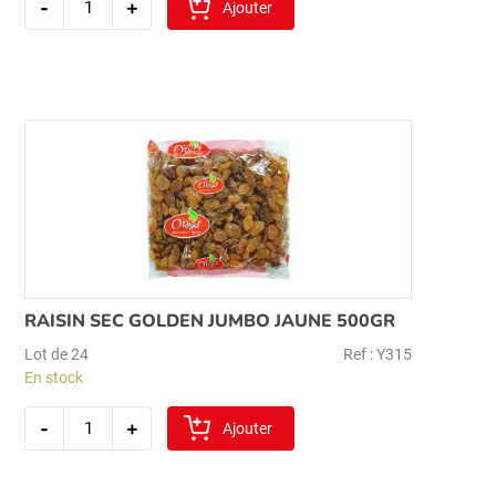
-
+
de
Ajouter
pistaches
d'iran
decortiquees
500gr
Recherche
pour :
RAISIN SEC GOLDEN JUMBO JAUNE 500GR
Lot de 24
Ref : Y315
En stock
quantité
-
+
de
Ajouter
raisin
sec
golden
jumbo