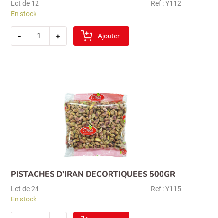
Lot de 12
Ref : Y112
En stock
quantité
-
+
de
Ajouter
pistache(fistik
ici)
decortiquee
iran
1kg
PISTACHES D’IRAN DECORTIQUEES 500GR
Lot de 24
Ref : Y115
En stock
quantité