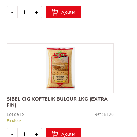
quantité
-
+
de
Ajouter
sibel
pilavlik
boulgour
5
kg
(gros)
SIBEL CIG KOFTELIK BULGUR 1KG (EXTRA
FIN)
Lot de 12
Ref : B120
En stock
quantité
-
+
de
Ajouter