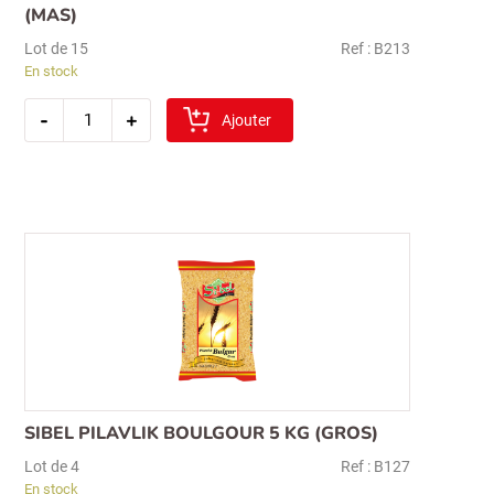
(MAS)
Lot de 15
Ref : B213
En stock
quantité
-
+
de
Ajouter
bashan
haricots
mungo
secs
1kg
(mas)
SIBEL PILAVLIK BOULGOUR 5 KG (GROS)
Lot de 4
Ref : B127
En stock