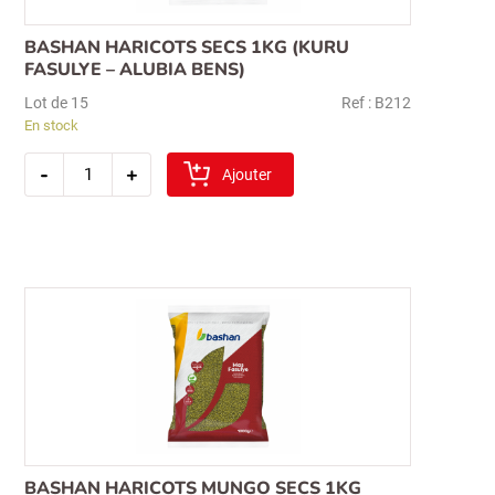
BASHAN HARICOTS SECS 1KG (KURU
FASULYE – ALUBIA BENS)
Lot de 15
Ref : B212
En stock
quantité
-
+
de
Ajouter
bashan
haricots
secs
1kg
(kuru
fasulye
–
alubia
bens)
Recherche
pour :
BASHAN HARICOTS MUNGO SECS 1KG