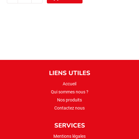
sibel
cig
koftelik
bulgur
1kg
(extra
fin)
LIENS UTILES
Accueil
Qui sommes nous ?
Nos produits
Contactez nous
SERVICES
Mentions légales