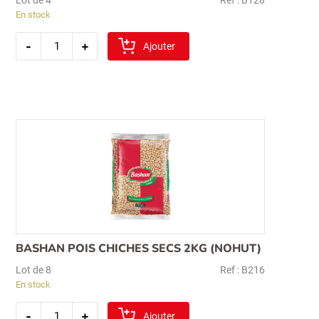
En stock
quantité
-
+
de
Ajouter
sibel
koftelik
boulgour
5kg
(fin)
BASHAN POIS CHICHES SECS 2KG (NOHUT)
Lot de 8
Ref : B216
En stock
quantité
-
+
de
Ajouter