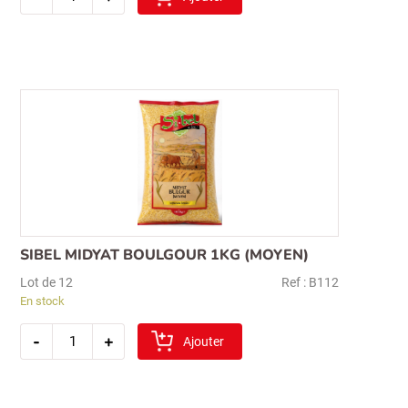
bashan
pois
chiches
secs
2kg
(nohut)
SIBEL MIDYAT BOULGOUR 1KG (MOYEN)
Lot de 12
Ref : B112
En stock
quantité
-
+
de
Ajouter
sibel
midyat
boulgour
1kg
(moyen)