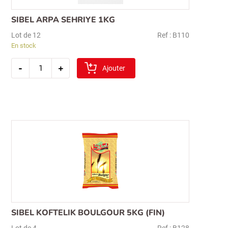
SIBEL ARPA SEHRIYE 1KG
Lot de 12
Ref : B110
En stock
quantité
-
+
de
Ajouter
sibel
arpa
sehriye
1kg
Recherche
pour :
SIBEL KOFTELIK BOULGOUR 5KG (FIN)
Lot de 4
Ref : B128