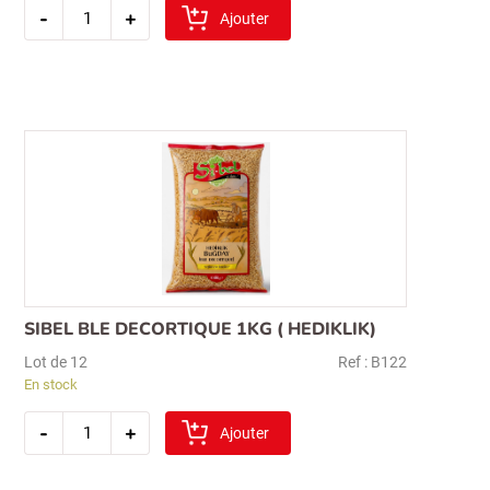
quantité
-
+
de
Ajouter
sibel
sehriyeli
boulgour
1kg
(gros)
SIBEL BLE DECORTIQUE 1KG ( HEDIKLIK)
Lot de 12
Ref : B122
En stock
quantité
-
+
de
Ajouter
sibel
ble
decortique