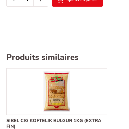
pistache(fistik
ici)
decortiquee
iran
1kg
Produits similaires
SIBEL CIG KOFTELIK BULGUR 1KG (EXTRA
FIN)