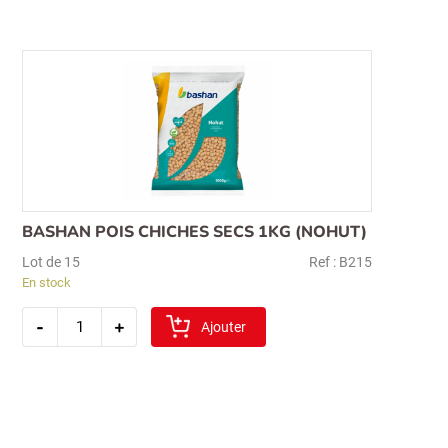
1kg
(
hediklik)
BASHAN POIS CHICHES SECS 1KG (NOHUT)
Lot de 15
Ref : B215
En stock
quantité
-
+
de
Ajouter
bashan
pois
chiches
secs
1kg
(nohut)