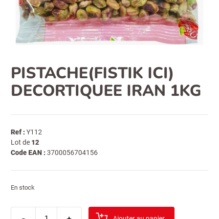
PISTACHE(FISTIK ICI)
DECORTIQUEE IRAN 1KG
Ref :
Y112
Lot de
12
Code EAN :
3700056704156
En stock
quantité
-
de
+
Ajouter au panier