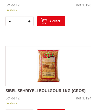
Lot de 12
Ref : B120
En stock
quantité
-
+
de
Ajouter
sibel
cig
koftelik
bulgur
1kg
(extra
fin)
Recherche
pour :
SIBEL SEHRIYELI BOULGOUR 1KG (GROS)
Lot de 12
Ref : B124
En stock