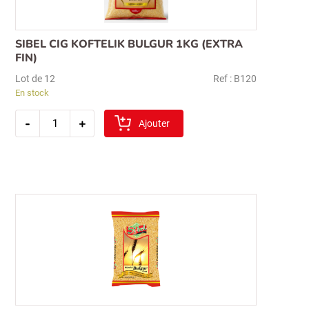
SIBEL CIG KOFTELIK BULGUR 1KG (EXTRA
FIN)
Lot de 12
Ref : B120
En stock
quantité
-
+
de
Ajouter
sibel
cig
koftelik
bulgur
1kg
(extra
fin)