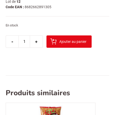
Lot de
12
Code EAN :
8682662891305
En stock
quantité
-
de
+
Ajouter au panier
sibel
tel
sehriye
500gr
Produits similaires