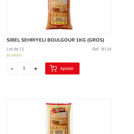
SIBEL SEHRIYELI BOULGOUR 1KG (GROS)
Lot de 12
Ref : B124
En stock
quantité
-
+
de
Ajouter
sibel
sehriyeli
boulgour
1kg
(gros)
Recherche
pour :