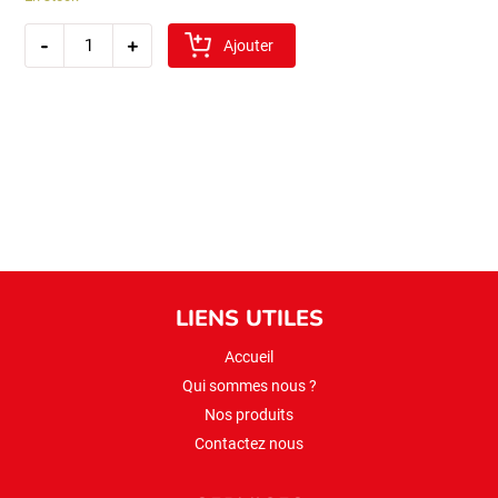
quantité
-
+
de
Ajouter
sibel
ble
entier
1kg
(asurelik)
LIENS UTILES
Accueil
Qui sommes nous ?
Nos produits
Contactez nous