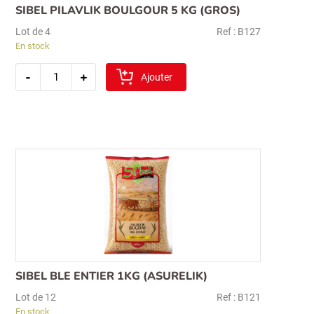
SIBEL PILAVLIK BOULGOUR 5 KG (GROS)
Lot de 4
Ref : B127
En stock
quantité
-
+
de
Ajouter
sibel
pilavlik
boulgour
5
kg
(gros)
SIBEL BLE ENTIER 1KG (ASURELIK)
Lot de 12
Ref : B121
En stock