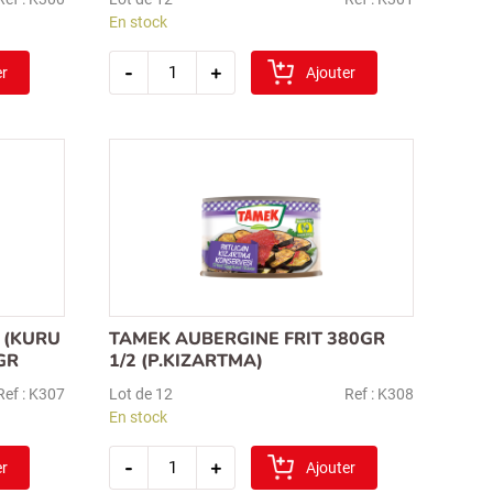
En stock
quantité
-
+
er
de
Ajouter
tamek
feuille
de
vigne
farcie
400gr
 (KURU
TAMEK AUBERGINE FRIT 380GR
GR
1/2 (P.KIZARTMA)
Ref : K307
Lot de 12
Ref : K308
En stock
quantité
-
+
er
de
Ajouter
tamek