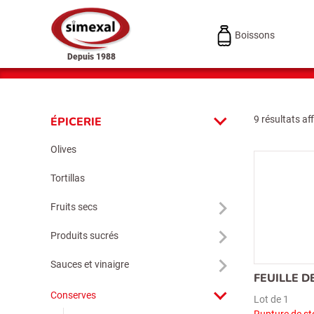
Boissons
Depuis 1988
9 résultats af
ÉPICERIE
Olives
Tortillas
Fruits secs
Produits sucrés
Sauces et vinaigre
FEUILLE 
Conserves
Lot de 1
Rupture de st