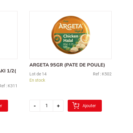
aubergine
frit
380gr
1/2
(p.kizartma)
ARGETA 95GR (PATE DE POULE)
I 1/2(
Lot de 14
Ref : K502
En stock
Ref : K311
quantité
-
+
er
de
Ajouter
argeta
95gr
(pate
de
poule)