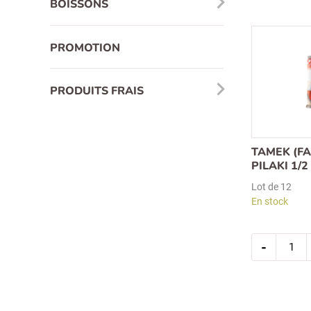
BOISSONS
farci
tamek
1/2
330gr
(2321)
PROMOTION
(kuru
biber
dolma)
PRODUITS FRAIS
TAMEK (FA
PILAKI 1/2
Lot de 12
En stock
quantit
-
de
tamek
(fasulye
plaki
)
haricot
pilaki