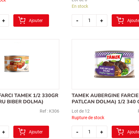
En stock
é
quantité
+
-
+
Ajouter
de
Ajout
tamek
feuille
de
vigne
farcie
2kg
ARCI TAMEK 1/2 330GR
TAMEK AUBERGINE FARCIE
RU BIBER DOLMA)
PATLCAN DOLMA) 1/2 340 
Ref : K306
Lot de 12
Rupture de stock
é
quantité
+
-
+
Ajouter
de
Ajout
tamek