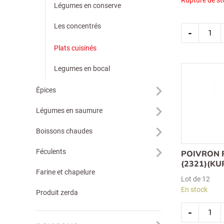
Légumes en conserve
quantit
Les concentrés
-
de
feuille
de
Plats cuisinés
choux
vrac
Legumes en bocal
Épices
Légumes en saumure
Boissons chaudes
Féculents
POIVRON F
(2321)(KU
Farine et chapelure
Lot de 12
En stock
Produit zerda
Recherche
quantit
pour :
-
de
poivron