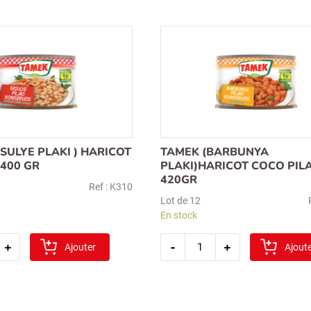
aubergine
farcie
(kuru
patlcan
dolma)
1/2
340
gr
SULYE PLAKI ) HARICOT
TAMEK (BARBUNYA
 400 GR
PLAKI)HARICOT COCO PILAK
420GR
Ref : K310
Lot de 12
En stock
é
quantité
+
-
+
Ajouter
de
Ajout
tamek
(barbunya
plaki)haricot
coco
pilaki
1/2(