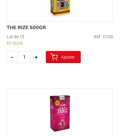
THE RIZE 500GR
Lot de 15
Ref : C100
En stock
quantité
-
+
de
Ajouter
the
rize
500gr