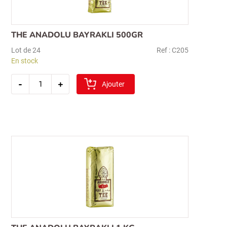
THE ANADOLU BAYRAKLI 500GR
Lot de 24
Ref : C205
En stock
quantité
-
+
de
Ajouter
the
anadolu
bayrakli
500gr