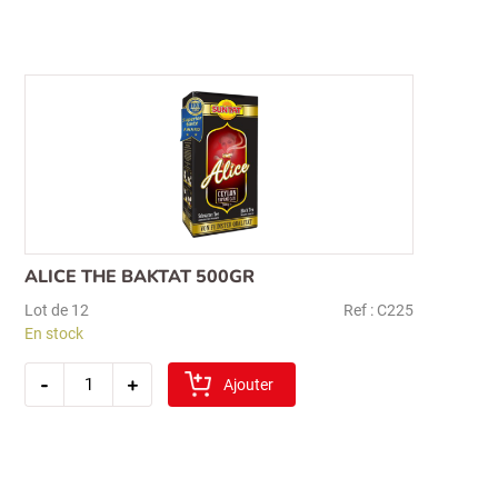
1kg
ALICE THE BAKTAT 500GR
Lot de 12
Ref : C225
En stock
quantité
-
+
de
Ajouter
alice
the
baktat
500gr