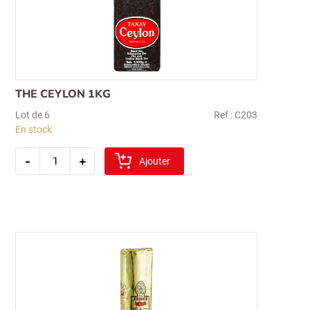
THE CEYLON 1KG
Recherche
Lot de 6
Ref : C203
pour :
En stock
quantité
-
+
de
Ajouter
the
ceylon
1kg