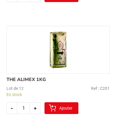
the
alimex
500gr
THE ALIMEX 1KG
Lot de 12
Ref : C201
En stock
quantité
-
+
de
Ajouter
the
alimex
1kg