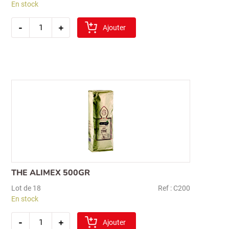
En stock
quantité
-
+
de
Ajouter
the
rize
1
kg
THE ALIMEX 500GR
Lot de 18
Ref : C200
En stock
quantité
-
+
de
Ajouter