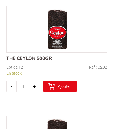
THE CEYLON 500GR
Lot de 12
Ref : C202
En stock
quantité
-
+
de
Ajouter
the
ceylon
500gr