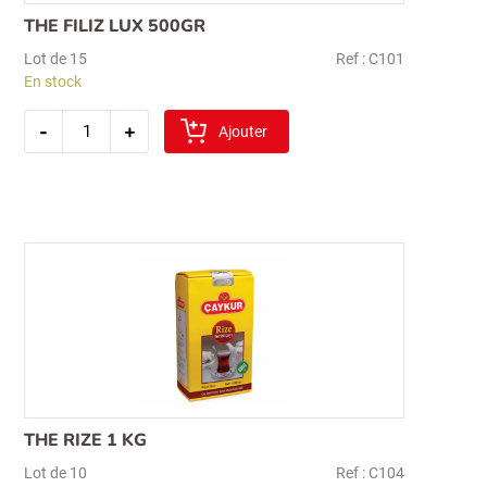
THE FILIZ LUX 500GR
Lot de 15
Ref : C101
En stock
quantité
-
+
de
Ajouter
the
filiz
lux
500gr
THE RIZE 1 KG
Lot de 10
Ref : C104