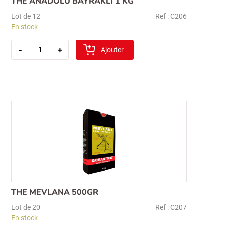
THE ANADOLU BAYRAKLI 1 KG
Lot de 12
Ref : C206
En stock
quantité
-
+
de
Ajouter
the
anadolu
bayrakli
1
kg
THE MEVLANA 500GR
Lot de 20
Ref : C207
En stock