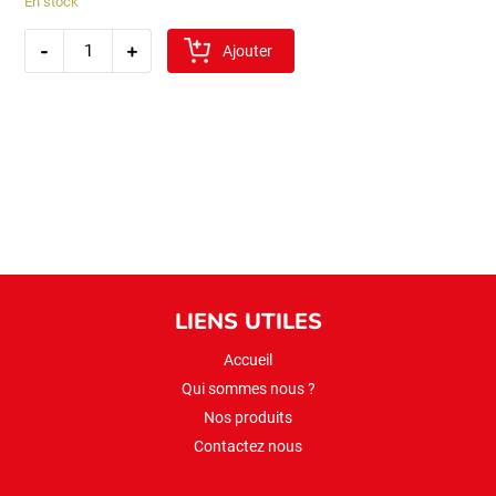
En stock
quantité
-
+
de
Ajouter
sibel
ble
entier
1kg
(asurelik)
LIENS UTILES
Accueil
Qui sommes nous ?
Nos produits
Contactez nous