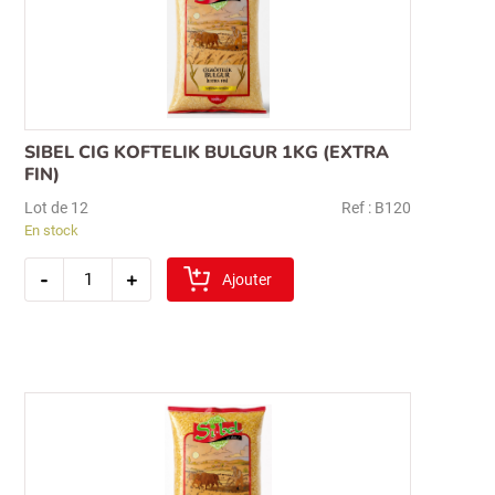
SIBEL CIG KOFTELIK BULGUR 1KG (EXTRA
FIN)
Lot de 12
Ref : B120
En stock
quantité
-
+
de
Ajouter
sibel
cig
koftelik
bulgur
1kg
(extra
fin)
Recherche