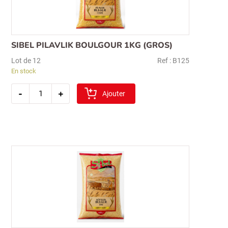
pour :
SIBEL PILAVLIK BOULGOUR 1KG (GROS)
Lot de 12
Ref : B125
En stock
quantité
-
+
de
Ajouter
sibel
pilavlik
boulgour
1kg
(gros)