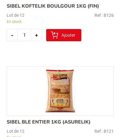
SIBEL KOFTELIK BOULGOUR 1KG (FIN)
Lot de 12
Ref : B126
En stock
quantité
-
+
de
Ajouter
sibel
koftelik
boulgour
1kg
(fin)
SIBEL BLE ENTIER 1KG (ASURELIK)
Lot de 12
Ref : B121