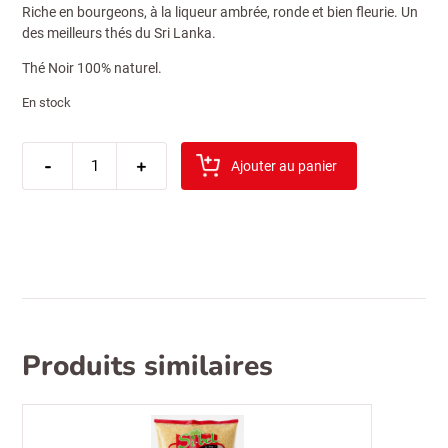
Riche en bourgeons, à la liqueur ambrée, ronde et bien fleurie. Un
des meilleurs thés du Sri Lanka.
Thé Noir 100% naturel.
En stock
quantité
-
de
+
Ajouter au panier
the
alimex
500gr
Produits similaires