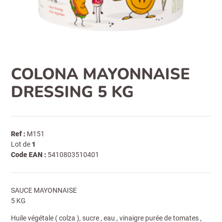
COLONA MAYONNAISE
DRESSING 5 KG
Ref :
M151
Lot de
1
Code EAN :
5410803510401
SAUCE MAYONNAISE
5 KG
Huile végétale ( colza ), sucre , eau , vinaigre purée de tomates ,