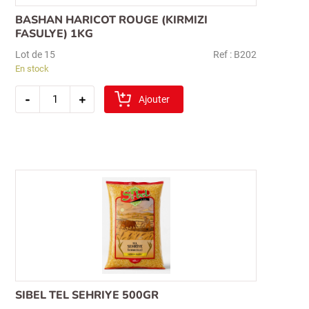
BASHAN HARICOT ROUGE (KIRMIZI
FASULYE) 1KG
Lot de 15
Ref : B202
En stock
quantité
-
+
de
Ajouter
bashan
haricot
rouge
(kirmizi
fasulye)
1kg
SIBEL TEL SEHRIYE 500GR