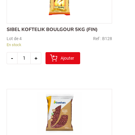
pour :
SIBEL KOFTELIK BOULGOUR 5KG (FIN)
Lot de 4
Ref : B128
En stock
quantité
-
+
de
Ajouter
sibel
koftelik
boulgour
5kg
(fin)