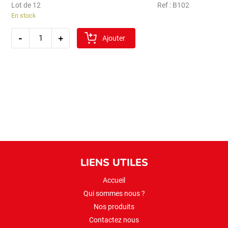
Lot de 12
Ref : B102
En stock
quantité
-
+
de
Ajouter
sibel
tel
sehriye
500gr
LIENS UTILES
Accueil
Qui sommes nous ?
Nos produits
Contactez nous