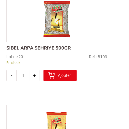
SIBEL ARPA SEHRIYE 500GR
Lot de 20
Ref : B103
En stock
quantité
-
+
de
Ajouter
sibel
arpa
sehriye
500gr
Recherche