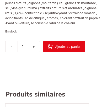
jaunes d’œufs , oignons ,moutarde ( eau graines de moutarde ,
sel , vinaigre curcuma ) extraits naturels et aromates , oignons
rôtis ( 1,6%) (contient blé ) sel,antioxydant : extrait de romarin ,
aciddifiants : acide citrique , arômes , colorant : extrait de paprika
Avant ouverture, se conserve l’abri de la chaleur.
En stock
quantité
-
de
+
Ajouter au panier
colona
mayonnaise
dressing
5
kg
Produits similaires