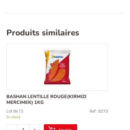
Produits similaires
BASHAN LENTILLE ROUGE(KIRMIZI
MERCIMEK) 1KG
Lot de 15
Ref : B210
En stock
quantité
-
+
de
Ajouter