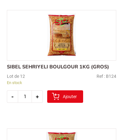
2kg
(nohut)
SIBEL SEHRIYELI BOULGOUR 1KG (GROS)
Lot de 12
Ref : B124
En stock
quantité
-
+
de
Ajouter
sibel
sehriyeli
boulgour
1kg
(gros)