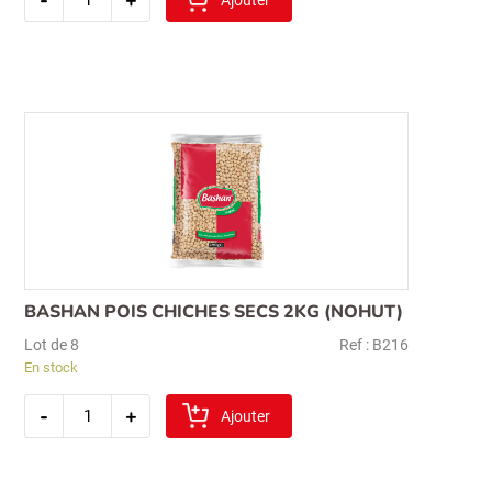
bashan
lentille
rouge(kirmizi
mercimek)
1kg
Recherche
pour :
BASHAN POIS CHICHES SECS 2KG (NOHUT)
Lot de 8
Ref : B216
En stock
quantité
-
+
de
Ajouter
bashan
pois
chiches
secs