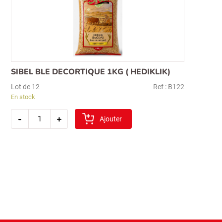
SIBEL BLE DECORTIQUE 1KG ( HEDIKLIK)
Lot de 12
Ref : B122
En stock
quantité
-
+
de
Ajouter
sibel
ble
decortique
1kg
(
hediklik)