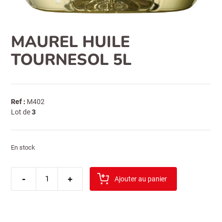
MAUREL HUILE
TOURNESOL 5L
Ref :
M402
Lot de
3
En stock
quantité
-
de
+
Ajouter au panier
maurel
huile
tournesol
5l