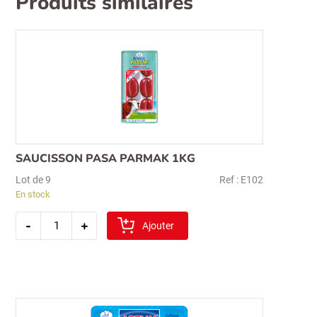
Produits similaires
SAUCISSON PASA PARMAK 1KG
Lot de 9
Ref : E102
En stock
quantité
-
+
de
Ajouter
saucisson
pasa
parmak
1kg