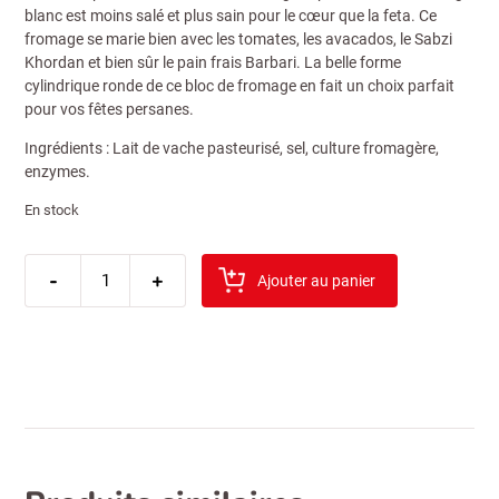
blanc est moins salé et plus sain pour le cœur que la feta. Ce
fromage se marie bien avec les tomates, les avacados, le Sabzi
Khordan et bien sûr le pain frais Barbari. La belle forme
cylindrique ronde de ce bloc de fromage en fait un choix parfait
pour vos fêtes persanes.
Ingrédients : Lait de vache pasteurisé, sel, culture fromagère,
enzymes.
En stock
quantité
-
de
+
Ajouter au panier
feta
sutdiyari
(dairyland)
60%
800gr