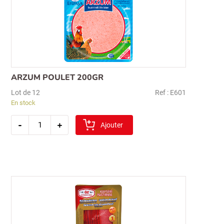
Recherche
pour :
ARZUM POULET 200GR
Lot de 12
Ref : E601
En stock
quantité
-
+
de
Ajouter
arzum
poulet
200gr