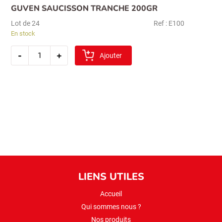
GUVEN SAUCISSON TRANCHE 200GR
Lot de 24
Ref : E100
En stock
quantité
-
+
de
Ajouter
guven
saucisson
tranche
200gr
LIENS UTILES
Accueil
Qui sommes nous ?
Nos produits