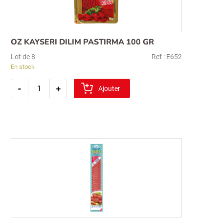
OZ KAYSERI DILIM PASTIRMA 100 GR
Lot de 8
Ref : E652
En stock
quantité
-
+
de
Ajouter
oz
kayseri
dilim
pastirma
100
gr