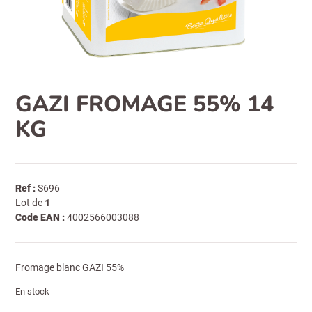
GAZI FROMAGE 55% 14
KG
Ref :
S696
Lot de
1
Code EAN :
4002566003088
Fromage blanc GAZI 55%
En stock