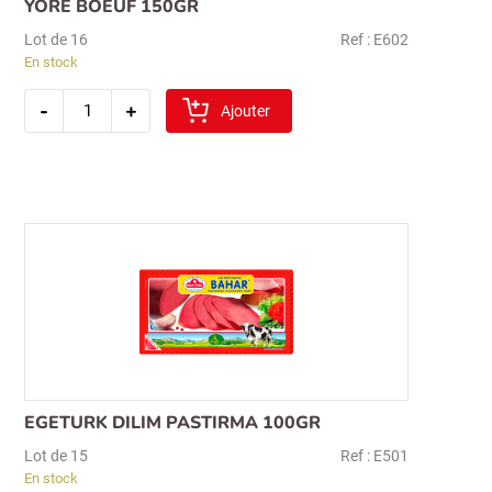
YORE BOEUF 150GR
Lot de 16
Ref : E602
En stock
quantité
-
+
de
Ajouter
yore
boeuf
150gr
Recherche
pour :
EGETURK DILIM PASTIRMA 100GR
Lot de 15
Ref : E501
En stock