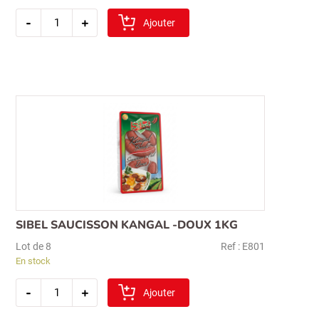
quantité
-
+
de
Ajouter
egeturk
dilim
pastirma
100gr
SIBEL SAUCISSON KANGAL -DOUX 1KG
Lot de 8
Ref : E801
En stock
quantité
-
+
de
Ajouter
sibel
saucisson