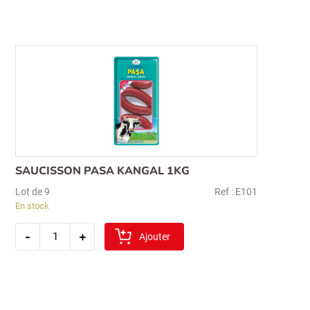
kangal
-
doux
1kg
SAUCISSON PASA KANGAL 1KG
Lot de 9
Ref : E101
En stock
quantité
-
+
de
Ajouter
saucisson
pasa
kangal
1kg