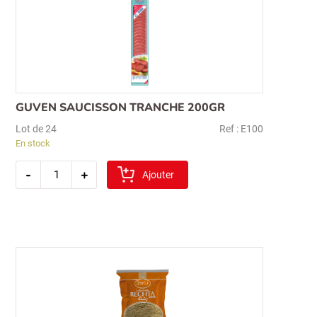
GUVEN SAUCISSON TRANCHE 200GR
Lot de 24
Ref : E100
En stock
quantité
-
+
de
Ajouter
guven
saucisson
tranche
200gr
Recherche