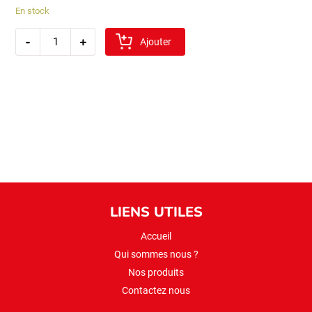
En stock
quantité
-
+
de
Ajouter
pizza
salami
200gr
4570
LIENS UTILES
Accueil
Qui sommes nous ?
Nos produits
Contactez nous