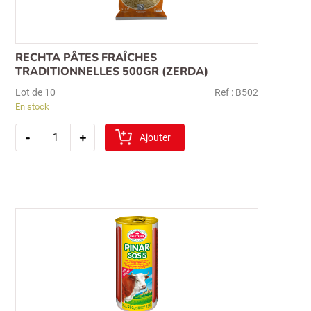
pour :
RECHTA PÂTES FRAÎCHES
TRADITIONNELLES 500GR (ZERDA)
Lot de 10
Ref : B502
En stock
quantité
-
+
de
Ajouter
rechta
pâtes
fraîches
traditionnelles
500gr
(zerda)