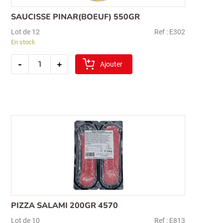
SAUCISSE PINAR(BOEUF) 550GR
Lot de 12
Ref : E302
En stock
quantité
-
+
de
Ajouter
saucisse
pinar(boeuf)
550gr
PIZZA SALAMI 200GR 4570
Lot de 10
Ref : E813