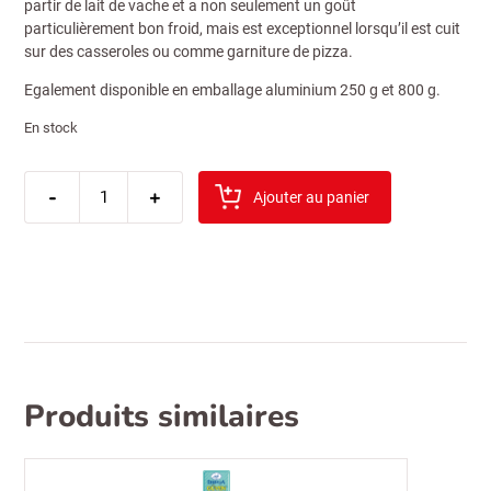
partir de lait de vache et a non seulement un goût
particulièrement bon froid, mais est exceptionnel lorsqu’il est cuit
sur des casseroles ou comme garniture de pizza.
Egalement disponible en emballage aluminium 250 g et 800 g.
En stock
quantité
-
de
+
Ajouter au panier
gazi
kaskhaval
800gr
Produits similaires