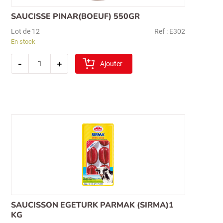
SAUCISSE PINAR(BOEUF) 550GR
Lot de 12
Ref : E302
En stock
quantité
-
+
de
Ajouter
saucisse
pinar(boeuf)
550gr
Recherche
pour :
SAUCISSON EGETURK PARMAK (SIRMA)1
KG