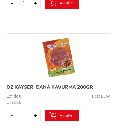
-
+
de
Ajouter
sibel
saucisson
parmak
epice
500gr
OZ KAYSERI DANA KAVURMA 200GR
Lot de 8
Ref : E654
En stock
quantité
-
+
de
Ajouter
oz
kayseri
dana
kavurma