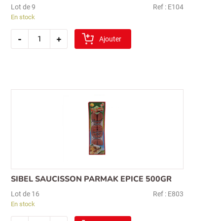
Lot de 9
Ref : E104
En stock
quantité
-
+
de
Ajouter
saucisson
egeturk
parmak
(sirma)1
kg
SIBEL SAUCISSON PARMAK EPICE 500GR
Lot de 16
Ref : E803
En stock
quantité