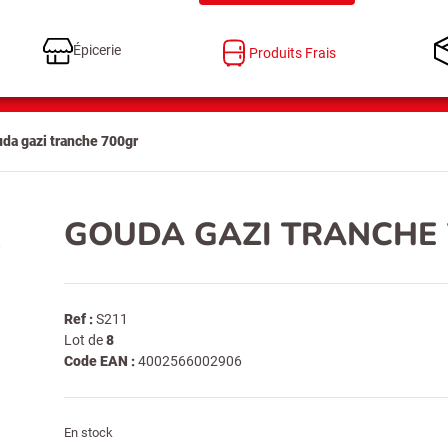
Épicerie
Produits Frais
da gazi tranche 700gr
GOUDA GAZI TRANCHE 
Ref :
S211
Lot de
8
Code EAN :
4002566002906
En stock