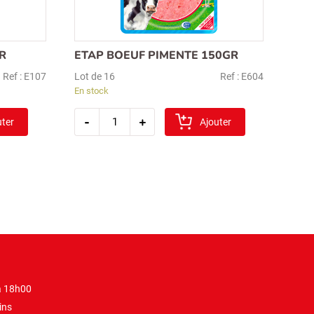
R
ETAP BOEUF PIMENTE 150GR
Ref : E107
Lot de 16
Ref : E604
En stock
quantité
-
+
uter
de
Ajouter
etap
boeuf
pimente
150gr
à 18h00
ins