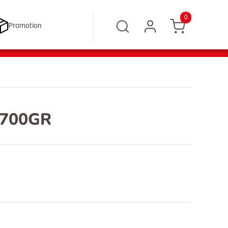
0
Promotion
700GR