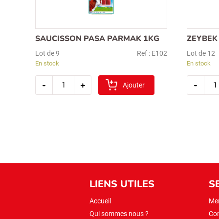
SAUCISSON PASA PARMAK 1KG
ZEYBEK
Lot de 9
Ref : E102
Lot de 12
En stock
En stock
quantité
quan
-
+
-
de
Ajouter
de
saucisson
zeyb
pasa
poul
parmak
pime
1kg
200g
LIENS UTILES
S
Accueil
Men
Qui sommes nous ?
Con