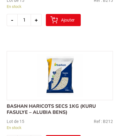
Lot de 15
Ref : B215
En stock
quantité
-
+
de
Ajouter
bashan
pois
chiches
secs
1kg
(nohut)
BASHAN HARICOTS SECS 1KG (KURU
Recherche
FASULYE – ALUBIA BENS)
pour :
Lot de 15
Ref : B212
En stock