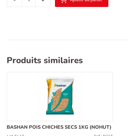
koska
kecibonuzu
pekmezi
800gr
bocal
Produits similaires
BASHAN POIS CHICHES SECS 1KG (NOHUT)