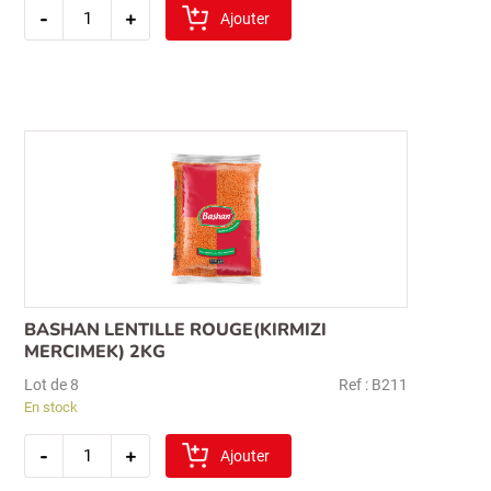
quantité
-
+
de
Ajouter
bashan
haricots
secs
1kg
(kuru
fasulye
–
alubia
bens)
BASHAN LENTILLE ROUGE(KIRMIZI
MERCIMEK) 2KG
Lot de 8
Ref : B211
En stock
quantité
-
+
de
Ajouter
bashan
lentille