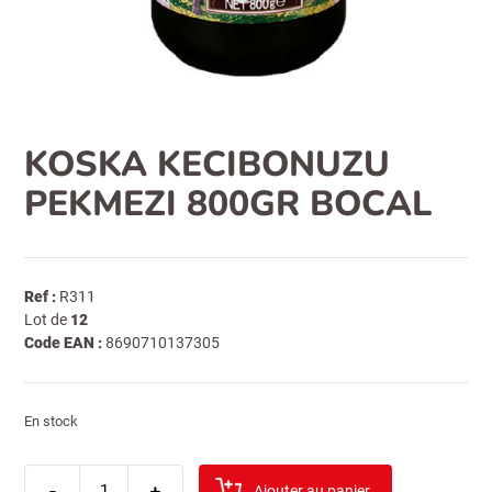
KOSKA KECIBONUZU
PEKMEZI 800GR BOCAL
Ref :
R311
Lot de
12
Code EAN :
8690710137305
En stock
quantité
-
de
+
Ajouter au panier