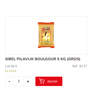
rouge(kirmizi
mercimek)
2kg
SIBEL PILAVLIK BOULGOUR 5 KG (GROS)
Lot de 4
Ref : B127
En stock
quantité
-
+
de
Ajouter
sibel
pilavlik
boulgour
5
kg
(gros)