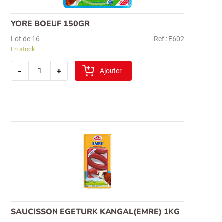
YORE BOEUF 150GR
Lot de 16
Ref : E602
En stock
quantité
-
+
de
Ajouter
yore
boeuf
150gr
Recherche
pour :
SAUCISSON EGETURK KANGAL(EMRE) 1KG