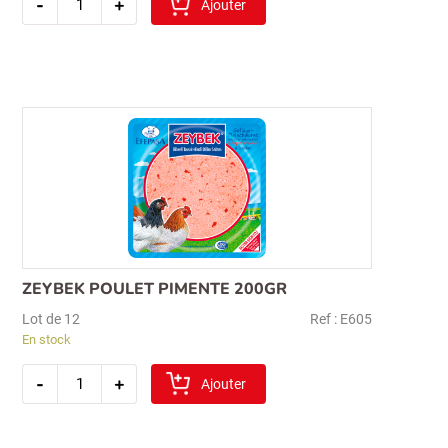
-
+
de
Ajouter
guven
saucisson
tranche
200gr
ZEYBEK POULET PIMENTE 200GR
Lot de 12
Ref : E605
En stock
quantité
-
+
de
Ajouter
zeybek
poulet
pimente
200gr