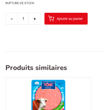
RUPTURE DE STOCK
quantité
-
de
+
Ajouter au panier
lux
su
boregi
yufkasi
oz
750gr
Produits similaires