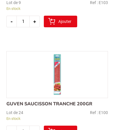
Lot de 9
Ref : E103
En stock
quantité
-
+
de
Ajouter
saucisson
egeturk
kangal(emre)
1kg
GUVEN SAUCISSON TRANCHE 200GR
Lot de 24
Ref : E100
En stock
quantité