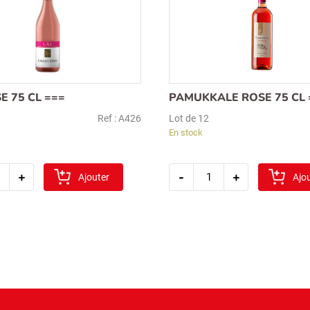
E 75 CL ===
PAMUKKALE ROSE 75 CL 
Ref : A426
Lot de 12
En stock
tité
quantité
+
-
+
Ajouter
de
Ajo
pamukkale
rose
75
cl
===