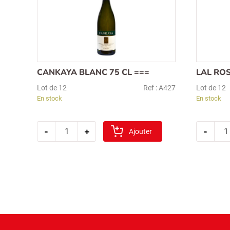
CANKAYA BLANC 75 CL ===
LAL ROS
Lot de 12
Ref : A427
Lot de 12
En stock
En stock
quantité
quan
-
+
-
de
Ajouter
de
cankaya
lal
blanc
rose
75
75
cl
cl
===
===