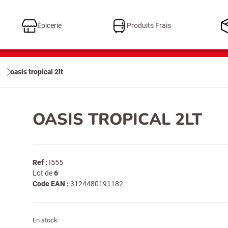
Épicerie
Produits Frais
L
oasis tropical 2lt
OASIS TROPICAL 2LT
Ref :
I555
Lot de
6
Code EAN :
3124480191182
En stock