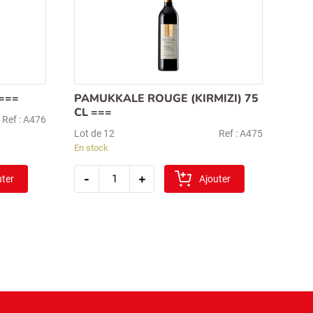
===
PAMUKKALE ROUGE (KIRMIZI) 75
CL ===
Ref : A476
Lot de 12
Ref : A475
En stock
quantité
-
+
uter
de
Ajouter
pamukkale
rouge
(kirmizi)
75
cl
===