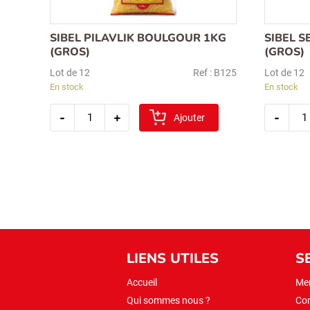
SIBEL PILAVLIK BOULGOUR 1KG
SIBEL 
(GROS)
(GROS)
Lot de 12
Ref : B125
Lot de 12
En stock
En stock
quantité
quan
-
+
-
de
Ajouter
de
sibel
sibel
pilavlik
sehri
boulgour
boul
1kg
1kg
(gros)
(gros
LIENS UTILES
S
Accueil
Men
Qui sommes nous ?
Con