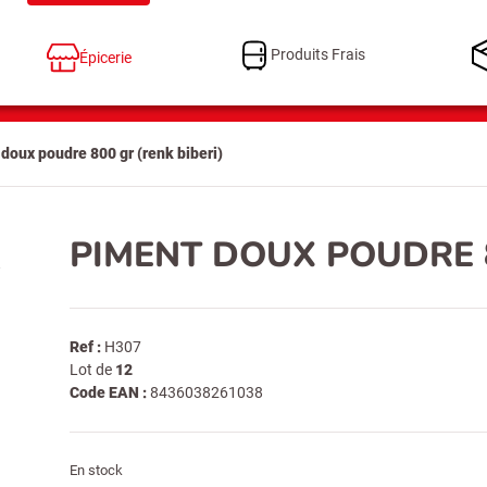
Produits Frais
Épicerie
doux poudre 800 gr (renk biberi)
PIMENT DOUX POUDRE 8
Ref :
H307
Lot de
12
Code EAN :
8436038261038
En stock