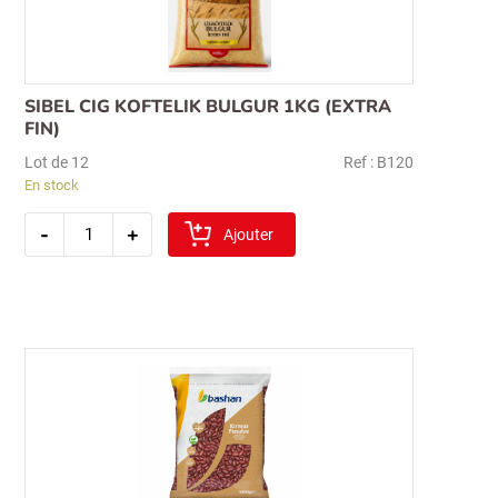
SIBEL CIG KOFTELIK BULGUR 1KG (EXTRA
FIN)
Lot de 12
Ref : B120
En stock
quantité
-
+
de
Ajouter
sibel
cig
koftelik
bulgur
1kg
(extra
fin)
Recherche
pour :