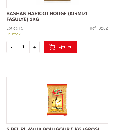
BASHAN HARICOT ROUGE (KIRMIZI
FASULYE) 1KG
Lot de 15
Ref : B202
En stock
quantité
-
+
de
Ajouter
bashan
haricot
rouge
(kirmizi
fasulye)
1kg
SIBEL PILAVLIK BOULGOUR 5 KG (GROS)