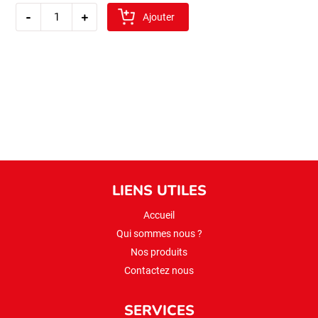
quantité
-
+
de
Ajouter
sibel
pilavlik
boulgour
1kg
(gros)
LIENS UTILES
Accueil
Qui sommes nous ?
Nos produits
Contactez nous
SERVICES