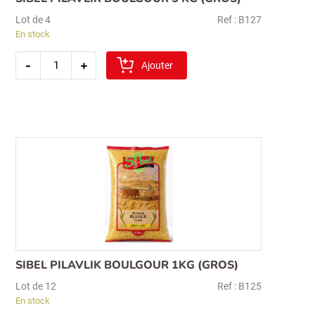
Lot de 4
Ref : B127
En stock
quantité
-
+
de
Ajouter
sibel
pilavlik
boulgour
5
kg
(gros)
SIBEL PILAVLIK BOULGOUR 1KG (GROS)
Lot de 12
Ref : B125
En stock