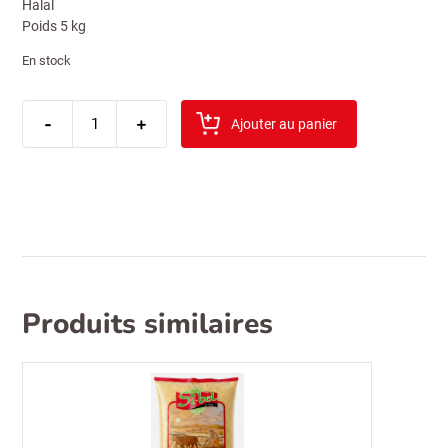
Halal
Poids 5 kg
En stock
quantité
-
de
+
Ajouter au panier
riz
baldo
suntat
5kg
Produits similaires