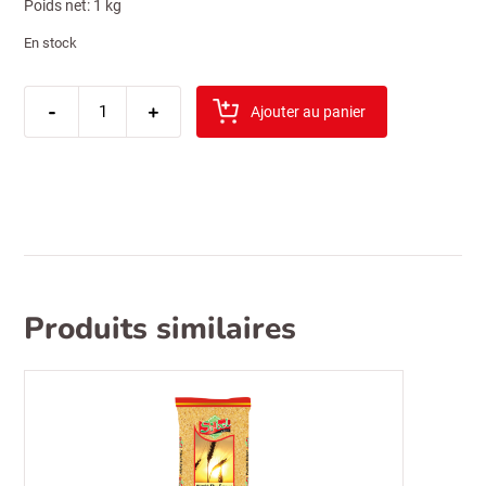
Poids net: 1 kg
En stock
quantité
-
de
+
Ajouter au panier
riz
suntat
tosya
1kg
Produits similaires