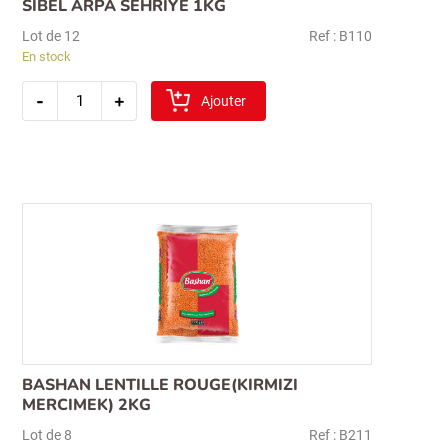
SIBEL ARPA SEHRIYE 1KG
Lot de 12
Ref : B110
En stock
quantité
-
+
de
Ajouter
sibel
arpa
sehriye
1kg
BASHAN LENTILLE ROUGE(KIRMIZI
MERCIMEK) 2KG
Lot de 8
Ref : B211