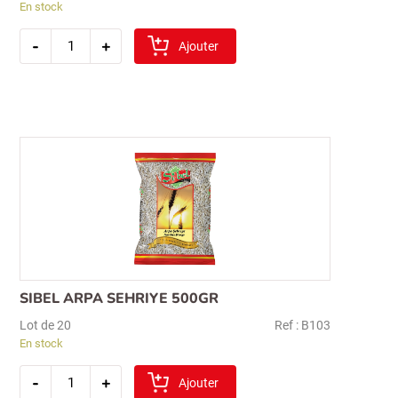
En stock
quantité
-
+
de
Ajouter
bashan
lentille
rouge(kirmizi
mercimek)
2kg
SIBEL ARPA SEHRIYE 500GR
Lot de 20
Ref : B103
En stock
quantité
-
+
de
Ajouter
sibel