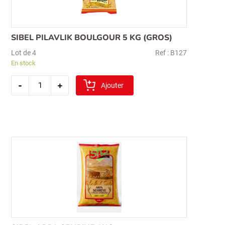
SIBEL PILAVLIK BOULGOUR 5 KG (GROS)
Lot de 4
Ref : B127
En stock
quantité
-
+
de
Ajouter
sibel
pilavlik
boulgour
5
kg
(gros)
Recherche
pour :