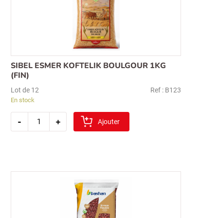
SIBEL ESMER KOFTELIK BOULGOUR 1KG
(FIN)
Lot de 12
Ref : B123
En stock
quantité
-
+
de
Ajouter
sibel
esmer
koftelik
boulgour
1kg
(fin)