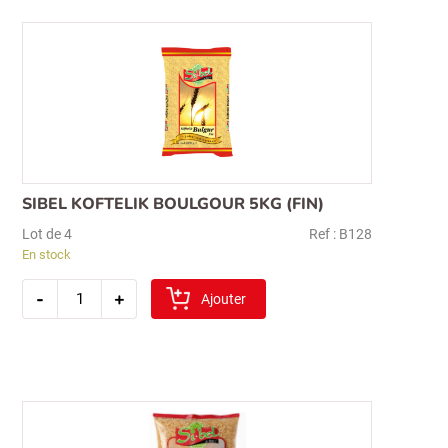
Recherche
pour :
SIBEL KOFTELIK BOULGOUR 5KG (FIN)
Lot de 4
Ref : B128
En stock
quantité
-
+
de
Ajouter
sibel
koftelik
boulgour
5kg
(fin)