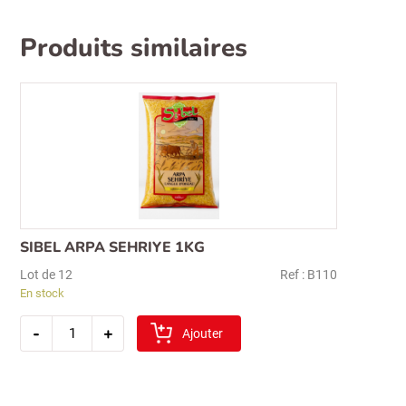
Produits similaires
SIBEL ARPA SEHRIYE 1KG
Lot de 12
Ref : B110
En stock
quantité
-
+
de
Ajouter
sibel
arpa
sehriye
1kg