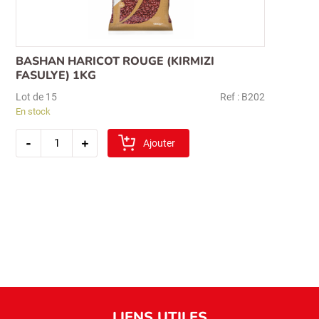
BASHAN HARICOT ROUGE (KIRMIZI
FASULYE) 1KG
Lot de 15
Ref : B202
En stock
quantité
-
+
de
Ajouter
bashan
haricot
rouge
(kirmizi
fasulye)
1kg
LIENS UTILES