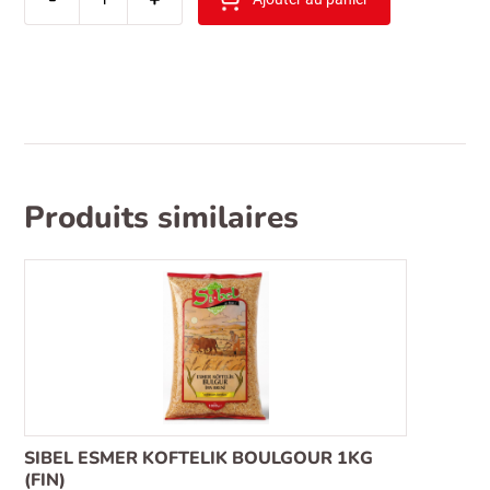
saray
sutlu
salep
200gr
Produits similaires
SIBEL ESMER KOFTELIK BOULGOUR 1KG
(FIN)