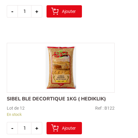
quantité
-
+
de
Ajouter
sibel
cig
koftelik
bulgur
1kg
(extra
fin)
SIBEL BLE DECORTIQUE 1KG ( HEDIKLIK)
Lot de 12
Ref : B122
En stock
quantité
-
+
de
Ajouter
sibel
ble