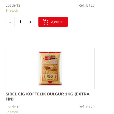
Lot de 12
Ref : B123
En stock
quantité
-
+
de
Ajouter
sibel
esmer
koftelik
boulgour
1kg
(fin)
Recherche
SIBEL CIG KOFTELIK BULGUR 1KG (EXTRA
pour :
FIN)
Lot de 12
Ref : B120
En stock