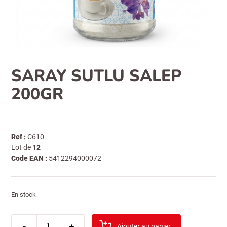
SARAY SUTLU SALEP
200GR
Ref :
C610
Lot de
12
Code EAN :
5412294000072
En stock
quantité
-
de
+
Ajouter au panier