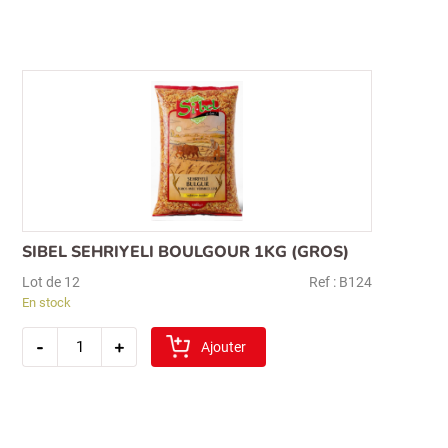
decortique
1kg
(
hediklik)
SIBEL SEHRIYELI BOULGOUR 1KG (GROS)
Lot de 12
Ref : B124
En stock
quantité
-
+
de
Ajouter
sibel
sehriyeli
boulgour
1kg
(gros)