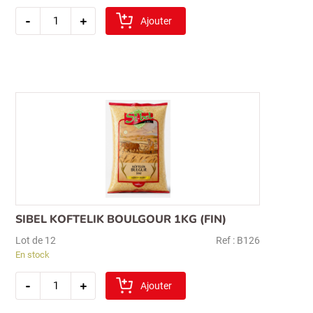
quantité
-
+
de
Ajouter
sibel
ble
decortique
1kg
(
hediklik)
SIBEL KOFTELIK BOULGOUR 1KG (FIN)
Recherche
Lot de 12
Ref : B126
pour :
En stock
quantité
-
+
de
Ajouter
sibel
koftelik