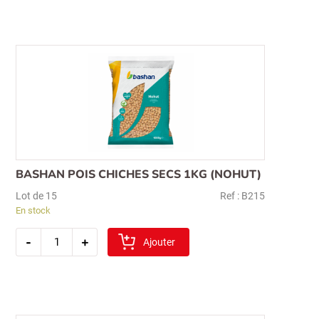
boulgour
1kg
(fin)
BASHAN POIS CHICHES SECS 1KG (NOHUT)
Lot de 15
Ref : B215
En stock
quantité
-
+
de
Ajouter
bashan
pois
chiches
secs
1kg
(nohut)