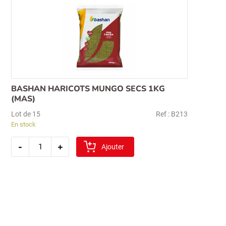
BASHAN HARICOTS MUNGO SECS 1KG
(MAS)
Lot de 15
Ref : B213
En stock
quantité
-
+
de
Ajouter
bashan
haricots
mungo
secs
1kg
(mas)