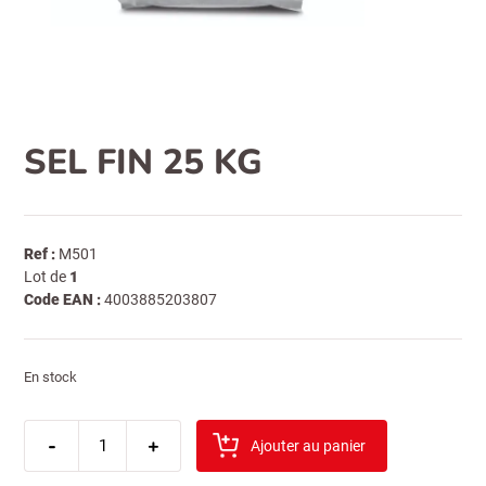
SEL FIN 25 KG
Ref :
M501
Lot de
1
Code EAN :
4003885203807
En stock
quantité
-
de
+
Ajouter au panier
sel
fin