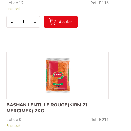
Lot de 12
Ref : B116
En stock
quantité
-
+
de
Ajouter
sibel
esmer
pilavlik
bulgur
1kg
(gros)
BASHAN LENTILLE ROUGE(KIRMIZI
MERCIMEK) 2KG
Lot de 8
Ref : B211
En stock