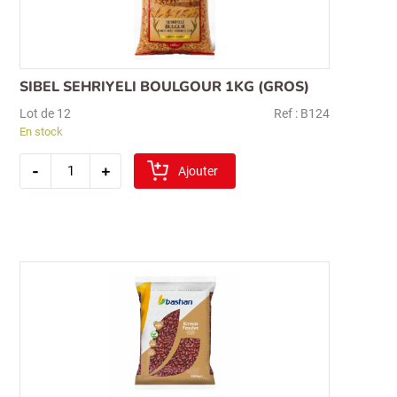
SIBEL SEHRIYELI BOULGOUR 1KG (GROS)
Lot de 12
Ref : B124
En stock
quantité
-
+
de
Ajouter
sibel
sehriyeli
boulgour
1kg
(gros)
Recherche
pour :