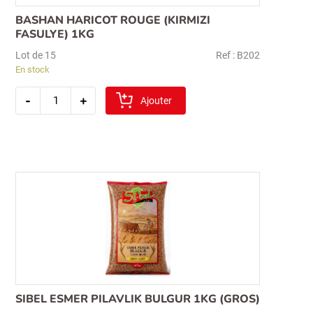
BASHAN HARICOT ROUGE (KIRMIZI
FASULYE) 1KG
Lot de 15
Ref : B202
En stock
quantité
-
+
de
Ajouter
bashan
haricot
rouge
(kirmizi
fasulye)
1kg
SIBEL ESMER PILAVLIK BULGUR 1KG (GROS)