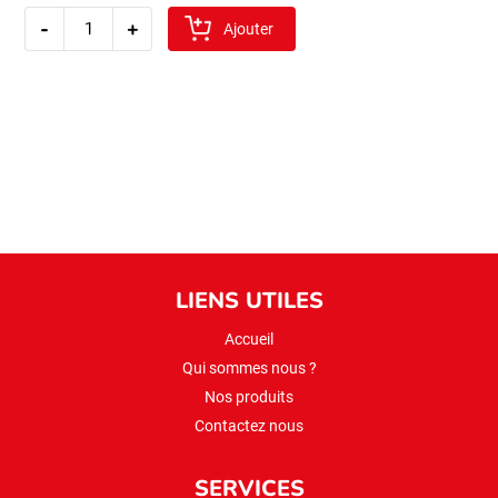
quantité
-
+
de
Ajouter
bashan
lentille
rouge(kirmizi
mercimek)
2kg
LIENS UTILES
Accueil
Qui sommes nous ?
Nos produits
Contactez nous
SERVICES