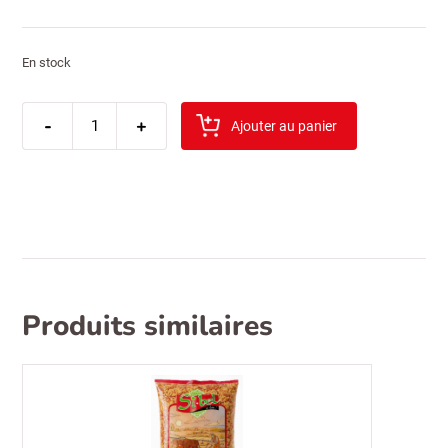
En stock
quantité
-
de
+
Ajouter au panier
sibel
ail
semoule
100gr
Produits similaires