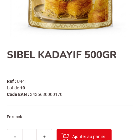
SIBEL KADAYIF 500GR
Ref :
U441
Lot de
10
Code EAN :
3435630000170
En stock
quantité
-
de
+
Ajouter au panier
sibel