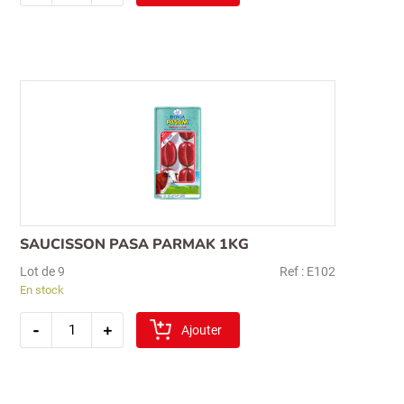
oz
kayseri
dana
kavurma
200gr
SAUCISSON PASA PARMAK 1KG
Lot de 9
Ref : E102
En stock
quantité
-
+
de
Ajouter
saucisson
pasa
parmak
1kg