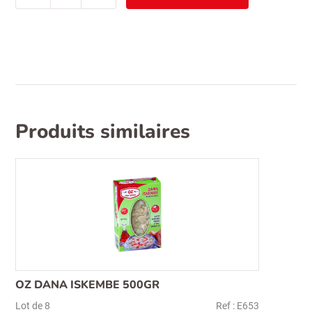
kadayif
500gr
Produits similaires
OZ DANA ISKEMBE 500GR
Lot de 8
Ref : E653