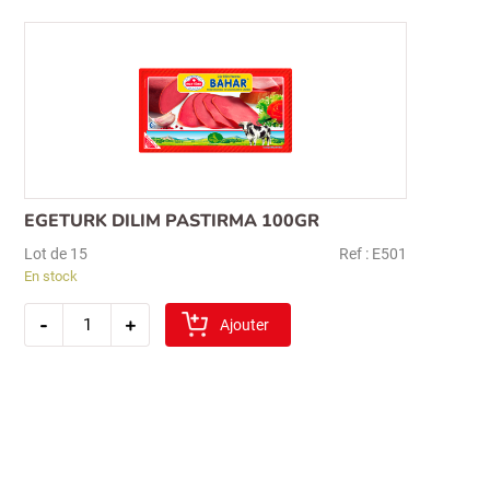
EGETURK DILIM PASTIRMA 100GR
Lot de 15
Ref : E501
En stock
quantité
-
+
de
Ajouter
egeturk
dilim
pastirma
100gr