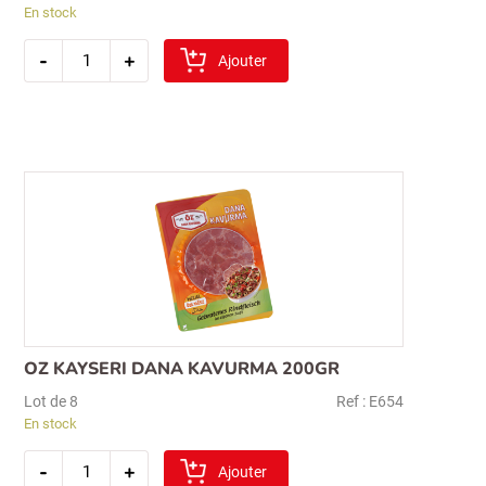
En stock
quantité
-
+
de
Ajouter
oz
dana
iskembe
500gr
Recherche
OZ KAYSERI DANA KAVURMA 200GR
pour :
Lot de 8
Ref : E654
En stock
quantité
-
+
de
Ajouter