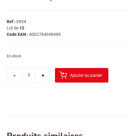
Ref :
E854
Lot de
12
Code EAN :
4002784048489
En stock
quantité
-
de
+
Ajouter au panier
biberli
dilim
salam
80gr
(salami
aux
piments)4854
Produits similaires