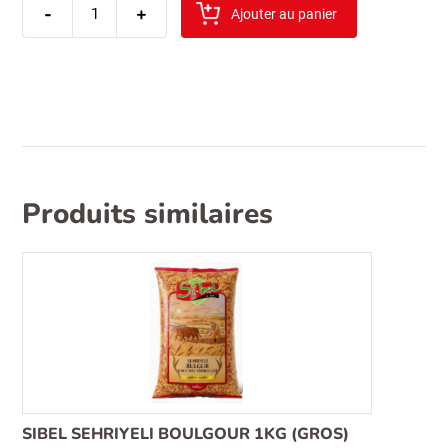
-
de
+
Ajouter au panier
chips
master
-
potato
sriracha
160gr
Produits similaires
SIBEL SEHRIYELI BOULGOUR 1KG (GROS)