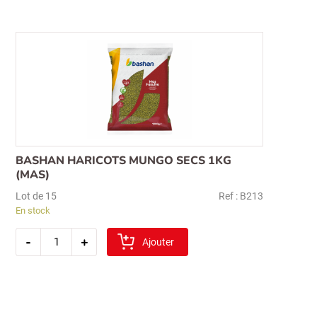
(moyen)
BASHAN HARICOTS MUNGO SECS 1KG
(MAS)
Lot de 15
Ref : B213
En stock
quantité
-
+
de
Ajouter
bashan
haricots
mungo
secs
1kg
(mas)