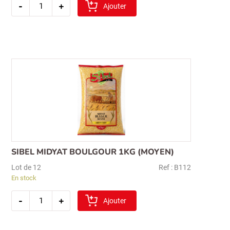
-
+
de
Ajouter
sibel
ble
decortique
1kg
(
hediklik)
SIBEL MIDYAT BOULGOUR 1KG (MOYEN)
Lot de 12
Ref : B112
En stock
quantité
-
+
de
Ajouter
sibel
midyat
boulgour
1kg