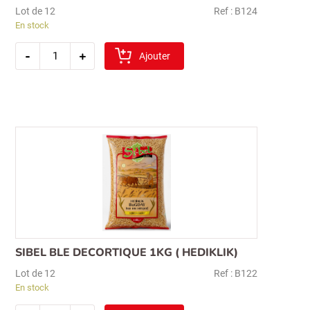
Lot de 12
Ref : B124
En stock
quantité
-
+
de
Ajouter
sibel
sehriyeli
boulgour
1kg
(gros)
Recherche
SIBEL BLE DECORTIQUE 1KG ( HEDIKLIK)
pour :
Lot de 12
Ref : B122
En stock
quantité