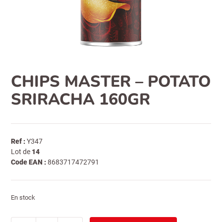
CHIPS MASTER – POTATO
SRIRACHA 160GR
Ref :
Y347
Lot de
14
Code EAN :
8683717472791
En stock
quantité