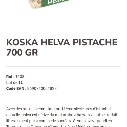
KOSKA HELVA PISTACHE
700 GR
Ref :
T108
Lot de
12
Code EAN :
8690710001828
Avec des racines remontant au 11ème siècle près d’Istanbul
actuelle, halva est dérivé du mot arabe « halwah », qui se traduit
littéralement par « confiserie sucrée ». Si vous avez grandi en
Turquie ou en Grèce, ou n’importe où en Méditerranée ou au