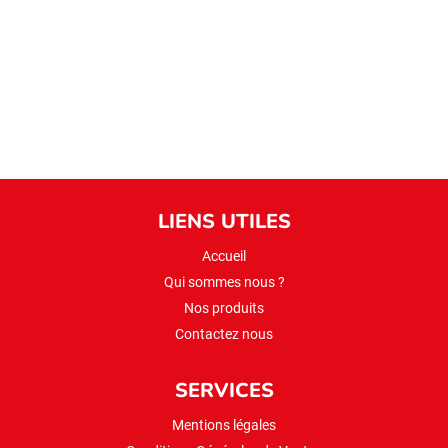
lentille
rouge(kirmizi
mercimek)
2kg
LIENS UTILES
Accueil
Qui sommes nous ?
Nos produits
Contactez nous
SERVICES
Mentions légales