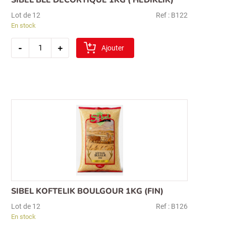
SIBEL BLE DECORTIQUE 1KG ( HEDIKLIK)
Lot de 12
Ref : B122
En stock
quantité
-
+
de
Ajouter
sibel
ble
decortique
1kg
(
hediklik)
SIBEL KOFTELIK BOULGOUR 1KG (FIN)
Lot de 12
Ref : B126
En stock