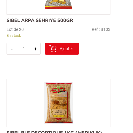
SIBEL ARPA SEHRIYE 500GR
Lot de 20
Ref : B103
En stock
quantité
-
+
de
Ajouter
Recherche
sibel
pour :
arpa
sehriye
500gr