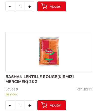
quantité
-
+
de
Ajouter
sibel
koftelik
boulgour
1kg
(fin)
BASHAN LENTILLE ROUGE(KIRMIZI
MERCIMEK) 2KG
Lot de 8
Ref : B211
En stock
quantité
-
+
de
Ajouter
bashan