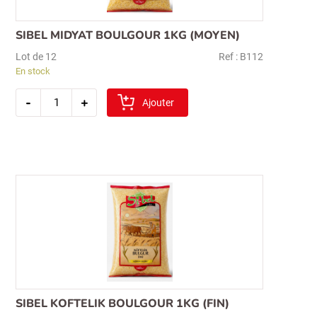
SIBEL MIDYAT BOULGOUR 1KG (MOYEN)
Lot de 12
Ref : B112
En stock
quantité
-
+
de
Ajouter
sibel
midyat
boulgour
1kg
(moyen)
SIBEL KOFTELIK BOULGOUR 1KG (FIN)