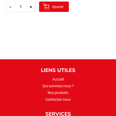
quantité
-
+
de
Ajouter
sibel
cig
koftelik
bulgur
1kg
(extra
fin)
LIENS UTILES
Accueil
Qui sommes nous ?
Nos produits
Contactez nous
SERVICES