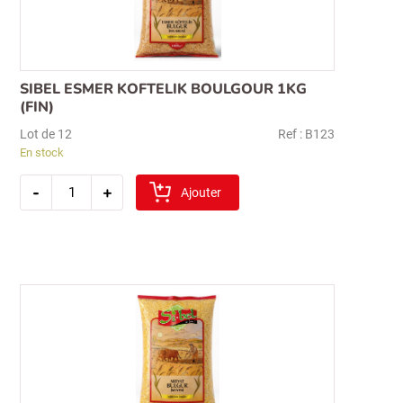
SIBEL ESMER KOFTELIK BOULGOUR 1KG
(FIN)
Lot de 12
Ref : B123
En stock
quantité
-
+
de
Ajouter
sibel
esmer
koftelik
boulgour
1kg
(fin)
Recherche
pour :