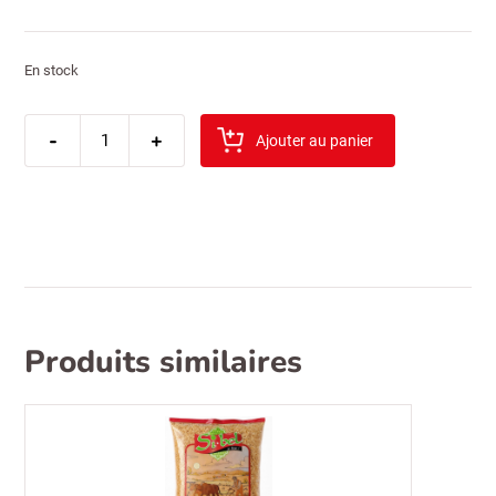
En stock
quantité
-
de
+
Ajouter au panier
mega
nursan
olives
sele
1.2kg
mavi
201.230
Produits similaires