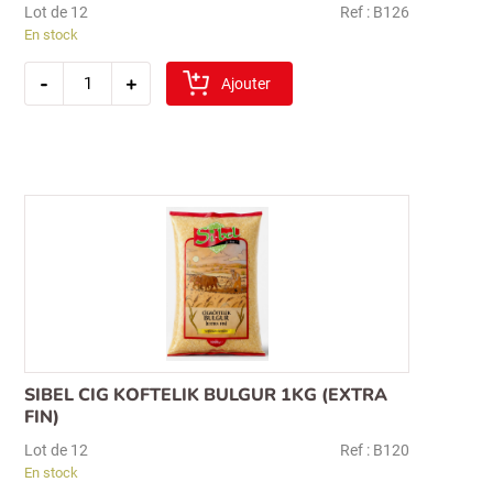
Lot de 12
Ref : B126
En stock
quantité
-
+
de
Ajouter
sibel
koftelik
boulgour
1kg
(fin)
SIBEL CIG KOFTELIK BULGUR 1KG (EXTRA
FIN)
Lot de 12
Ref : B120
En stock