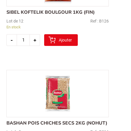
SIBEL KOFTELIK BOULGOUR 1KG (FIN)
Lot de 12
Ref : B126
En stock
quantité
-
+
de
Ajouter
sibel
koftelik
boulgour
1kg
(fin)
BASHAN POIS CHICHES SECS 2KG (NOHUT)