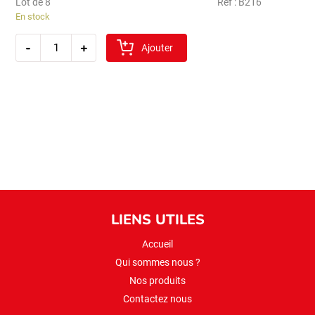
Lot de 8
Ref : B216
En stock
quantité
-
+
de
Ajouter
bashan
pois
chiches
secs
2kg
(nohut)
LIENS UTILES
Accueil
Qui sommes nous ?
Nos produits
Contactez nous