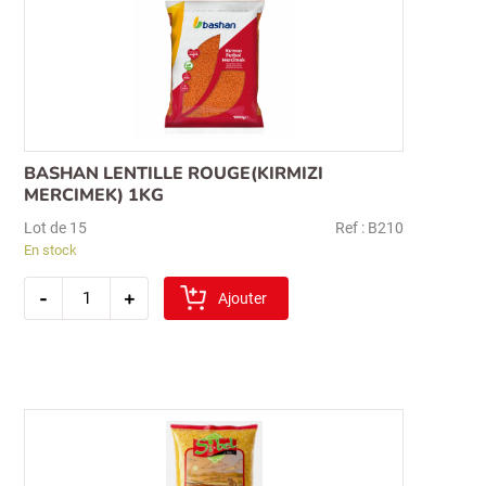
BASHAN LENTILLE ROUGE(KIRMIZI
MERCIMEK) 1KG
Lot de 15
Ref : B210
En stock
quantité
-
+
de
Ajouter
bashan
lentille
rouge(kirmizi
mercimek)
1kg
Recherche