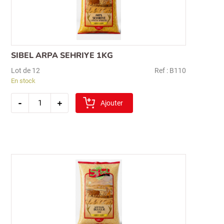
pour :
SIBEL ARPA SEHRIYE 1KG
Lot de 12
Ref : B110
En stock
quantité
-
+
de
Ajouter
sibel
arpa
sehriye
1kg