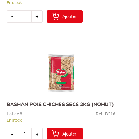
En stock
quantité
-
+
de
Ajouter
sibel
pilavlik
boulgour
1kg
(gros)
BASHAN POIS CHICHES SECS 2KG (NOHUT)
Lot de 8
Ref : B216
En stock
quantité
-
+
de
Ajouter
bashan