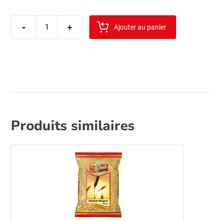
quantité
-
de
+
Ajouter au panier
sibel
curcuma
moulu
sachet
100gr
Produits similaires