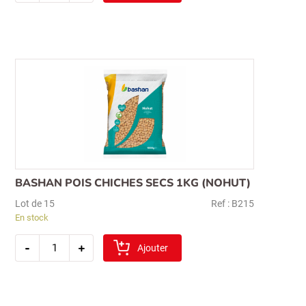
pois
chiches
secs
2kg
(nohut)
BASHAN POIS CHICHES SECS 1KG (NOHUT)
Lot de 15
Ref : B215
En stock
quantité
-
+
de
Ajouter
bashan
pois
chiches
secs
1kg
(nohut)