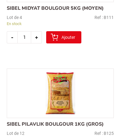
SIBEL MIDYAT BOULGOUR 5KG (MOYEN)
Lot de 4
Ref : B111
En stock
quantité
-
+
de
Ajouter
sibel
midyat
boulgour
5kg
(moyen)
Recherche
pour :
SIBEL PILAVLIK BOULGOUR 1KG (GROS)
Lot de 12
Ref : B125