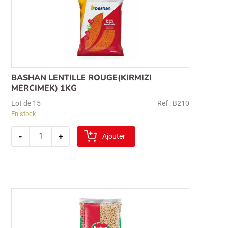
BASHAN LENTILLE ROUGE(KIRMIZI
MERCIMEK) 1KG
Lot de 15
Ref : B210
En stock
quantité
-
+
de
Ajouter
bashan
lentille
rouge(kirmizi
mercimek)
1kg
Recherche