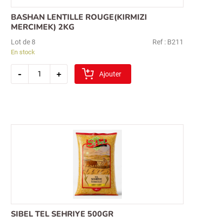
BASHAN LENTILLE ROUGE(KIRMIZI
MERCIMEK) 2KG
Lot de 8
Ref : B211
En stock
quantité
-
+
de
Ajouter
bashan
lentille
rouge(kirmizi
mercimek)
2kg
SIBEL TEL SEHRIYE 500GR