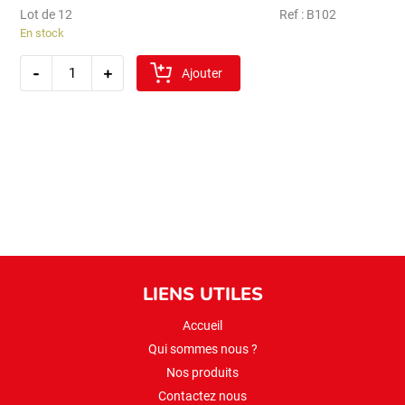
Lot de 12
Ref : B102
En stock
quantité
-
+
de
Ajouter
sibel
tel
sehriye
500gr
LIENS UTILES
Accueil
Qui sommes nous ?
Nos produits
Contactez nous