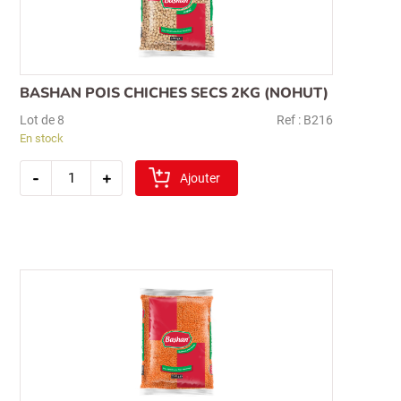
pour :
BASHAN POIS CHICHES SECS 2KG (NOHUT)
Lot de 8
Ref : B216
En stock
quantité
-
+
de
Ajouter
bashan
pois
chiches
secs
2kg
(nohut)