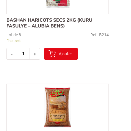
BASHAN HARICOTS SECS 2KG (KURU
FASULYE – ALUBIA BENS)
Lot de 8
Ref : B214
En stock
quantité
-
+
de
Ajouter
bashan
haricots
secs
2kg
(kuru
fasulye
–
alubia
bens)
Recherche
pour :