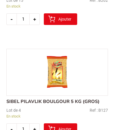
Lot de 15
Ref : B202
En stock
quantité
-
+
de
Ajouter
bashan
haricot
rouge
(kirmizi
fasulye)
1kg
SIBEL PILAVLIK BOULGOUR 5 KG (GROS)
Lot de 4
Ref : B127
En stock
quantité
-
+
de
Ajouter