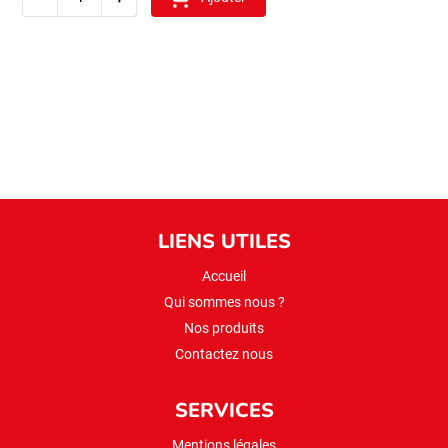
sibel
pilavlik
boulgour
5
kg
(gros)
LIENS UTILES
Accueil
Qui sommes nous ?
Nos produits
Contactez nous
SERVICES
Mentions légales