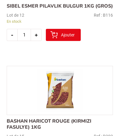
SIBEL ESMER PILAVLIK BULGUR 1KG (GROS)
Lot de 12
Ref : B116
En stock
quantité
-
+
de
Ajouter
sibel
esmer
pilavlik
bulgur
1kg
(gros)
BASHAN HARICOT ROUGE (KIRMIZI
FASULYE) 1KG