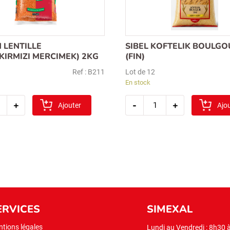
 LENTILLE
SIBEL KOFTELIK BOULGO
KIRMIZI MERCIMEK) 2KG
(FIN)
Ref : B211
Lot de 12
En stock
tité
quantité
+
-
+
Ajouter
de
Ajo
an
sibel
le
koftelik
(kirmizi
boulgour
imek)
1kg
(fin)
ERVICES
SIMEXAL
tions légales
Lundi au Vendredi : 8h30 