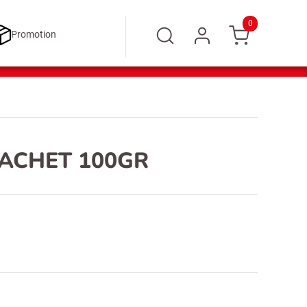
0
Promotion
SACHET 100GR