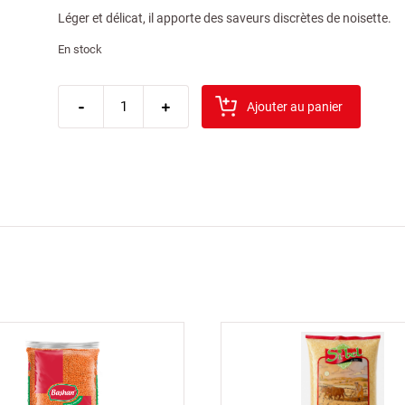
Léger et délicat, il apporte des saveurs discrètes de noisette.
En stock
quantité
-
de
+
Ajouter au panier
sibel
sesame
blanc
sachet
100gr