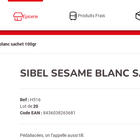
Produits Frais
Épicerie
blanc sachet 100gr
SIBEL SESAME BLANC 
Ref :
H516
Lot de
20
Code EAN :
8436038263681
Pédaliacées, on l’appelle aussi till.