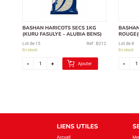
BASHAN HARICOTS SECS 1KG
BASHAN
(KURU FASULYE – ALUBIA BENS)
ROUGE(
Lot de 15
Ref : B212
Lot de 8
En stock
En stock
quantité
quan
-
+
-
de
Ajouter
de
bashan
bash
haricots
lentil
secs
rouge
1kg
merc
(kuru
2kg
fasulye
–
alubia
bens)
LIENS UTILES
S
Accueil
Men