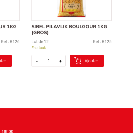
UR 1KG
SIBEL PILAVLIK BOULGOUR 1KG
(GROS)
Ref : B126
Lot de 12
Ref : B125
En stock
quantité
-
+
uter
de
Ajouter
sibel
pilavlik
boulgour
1kg
(gros)
à 18h00