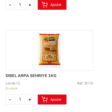
quantité
-
+
de
Ajouter
sibel
ble
entier
1kg
(asurelik)
SIBEL ARPA SEHRIYE 1KG
Lot de 12
Ref : B110
En stock
quantité
-
+
de
Ajouter
sibel
arpa
sehriye