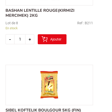
BASHAN LENTILLE ROUGE(KIRMIZI
MERCIMEK) 2KG
Lot de 8
Ref : B211
En stock
quantité
-
+
de
Ajouter
bashan
lentille
rouge(kirmizi
mercimek)
2kg
Recherche
pour :
SIBEL KOFTELIK BOULGOUR 5KG (FIN)