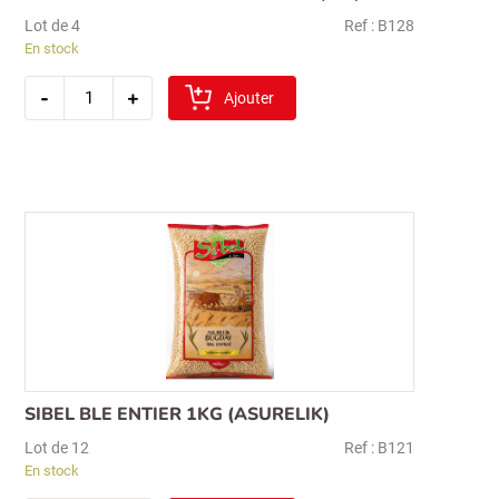
Lot de 4
Ref : B128
En stock
quantité
-
+
de
Ajouter
sibel
koftelik
boulgour
5kg
(fin)
SIBEL BLE ENTIER 1KG (ASURELIK)
Lot de 12
Ref : B121
En stock