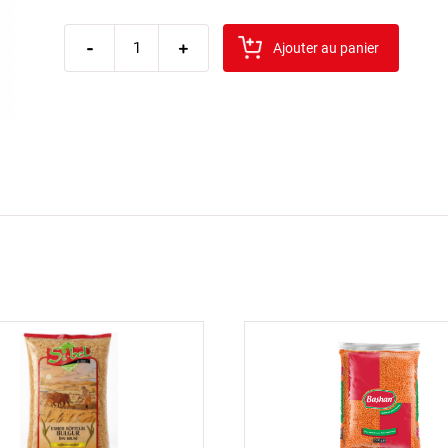
quantité
-
de
+
Ajouter au panier
tanay
forme
bitki
cayi
30gr