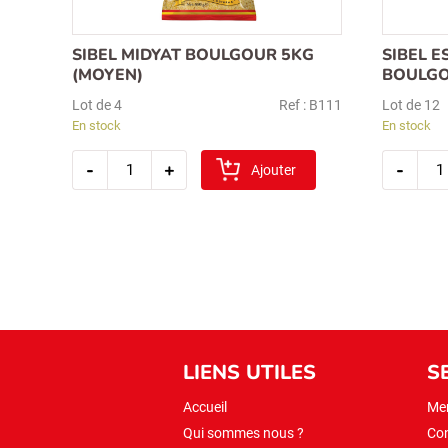
SIBEL MIDYAT BOULGOUR 5KG
SIBEL E
(MOYEN)
BOULGO
Lot de 4
Ref : B111
Lot de 12
En stock
En stock
quantité
quan
-
+
-
de
Ajouter
de
sibel
sibel
midyat
esme
boulgour
kofte
5kg
boul
(moyen)
1kg
(fin)
LIENS UTILES
S
Accueil
Men
Qui sommes nous ?
Con