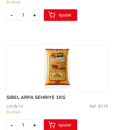
En stock
quantité
-
+
de
Ajouter
bashan
haricots
mungo
secs
1kg
(mas)
SIBEL ARPA SEHRIYE 1KG
Lot de 12
Ref : B110
En stock
quantité
-
+
de
Ajouter
sibel