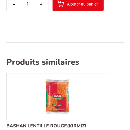
-
de
+
Ajouter au panier
chips
master
-
potato
pizza
160gr
Produits similaires
BASHAN LENTILLE ROUGE(KIRMIZI