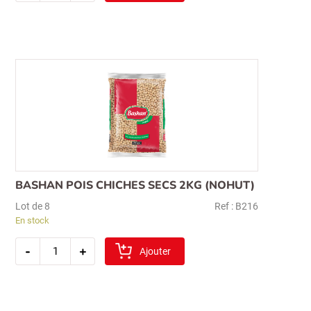
arpa
sehriye
1kg
BASHAN POIS CHICHES SECS 2KG (NOHUT)
Lot de 8
Ref : B216
En stock
quantité
-
+
de
Ajouter
bashan
pois
chiches
secs
2kg
(nohut)