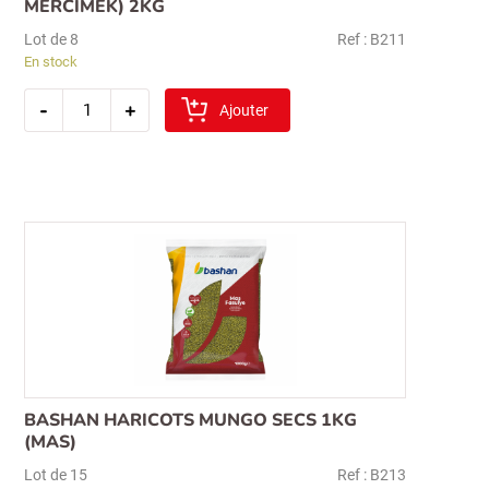
MERCIMEK) 2KG
Lot de 8
Ref : B211
En stock
quantité
-
+
de
Ajouter
bashan
lentille
rouge(kirmizi
mercimek)
2kg
Recherche
pour :
BASHAN HARICOTS MUNGO SECS 1KG
(MAS)
Lot de 15
Ref : B213