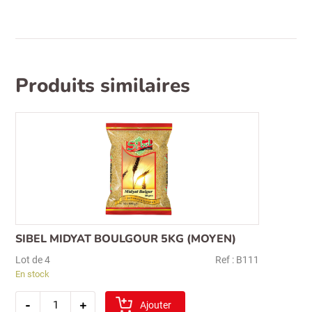
160gr
(kahve
rengi)
Produits similaires
SIBEL MIDYAT BOULGOUR 5KG (MOYEN)
Lot de 4
Ref : B111
En stock
quantité
-
+
de
Ajouter