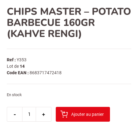
CHIPS MASTER – POTATO
BARBECUE 160GR
(KAHVE RENGI)
Ref :
Y353
Lot de
14
Code EAN :
8683717472418
En stock
quantité
-
de
+
Ajouter au panier
chips
master
-
potato
barbecue