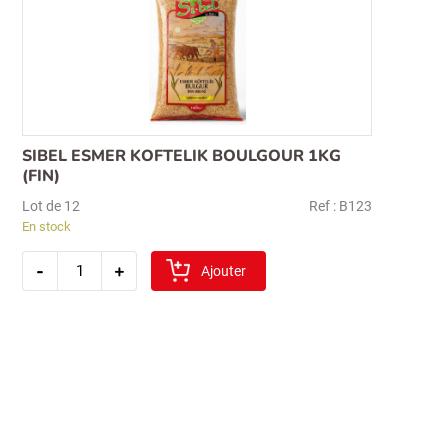
SIBEL ESMER KOFTELIK BOULGOUR 1KG
(FIN)
Lot de 12
Ref : B123
En stock
quantité
-
+
de
Ajouter
sibel
esmer
koftelik
boulgour
1kg
(fin)