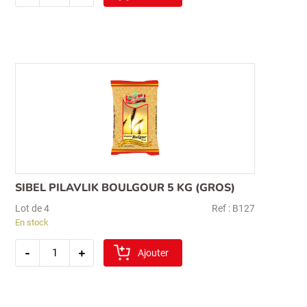
sibel
midyat
boulgour
5kg
(moyen)
Recherche
pour :
SIBEL PILAVLIK BOULGOUR 5 KG (GROS)
Lot de 4
Ref : B127
En stock
quantité
-
+
de
Ajouter
sibel
pilavlik
boulgour
5
kg