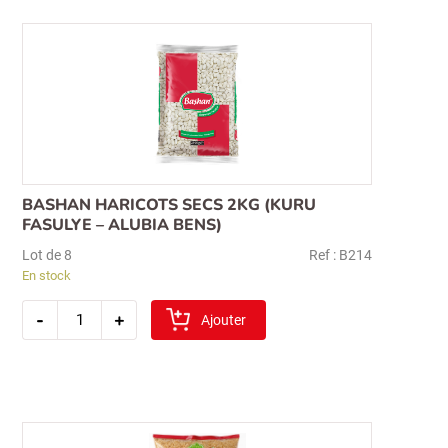
(gros)
BASHAN HARICOTS SECS 2KG (KURU
FASULYE – ALUBIA BENS)
Lot de 8
Ref : B214
En stock
quantité
-
+
de
Ajouter
bashan
haricots
secs
2kg
(kuru
fasulye
–
alubia
bens)