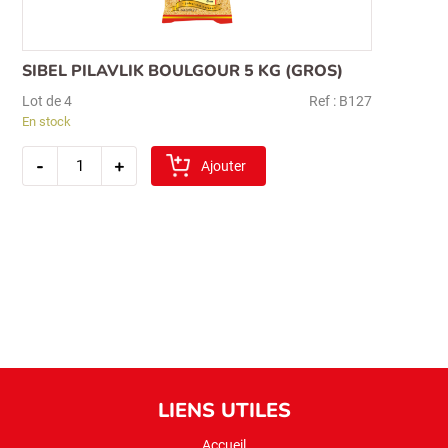
SIBEL PILAVLIK BOULGOUR 5 KG (GROS)
Lot de 4
Ref : B127
En stock
quantité
-
+
de
Ajouter
sibel
pilavlik
boulgour
5
kg
(gros)
LIENS UTILES
Accueil