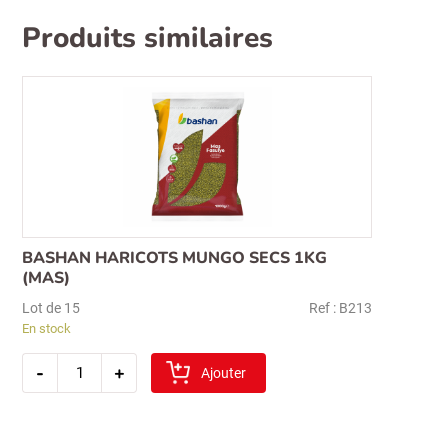
Produits similaires
BASHAN HARICOTS MUNGO SECS 1KG
(MAS)
Lot de 15
Ref : B213
En stock
quantité
-
+
de
Ajouter
bashan
haricots
mungo
secs
1kg