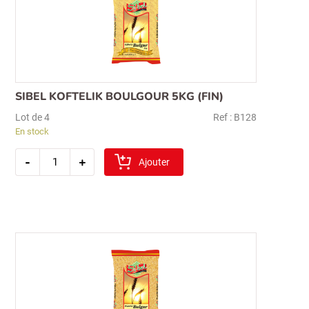
SIBEL KOFTELIK BOULGOUR 5KG (FIN)
Lot de 4
Ref : B128
En stock
quantité
-
+
de
Ajouter
sibel
koftelik
boulgour
5kg
(fin)