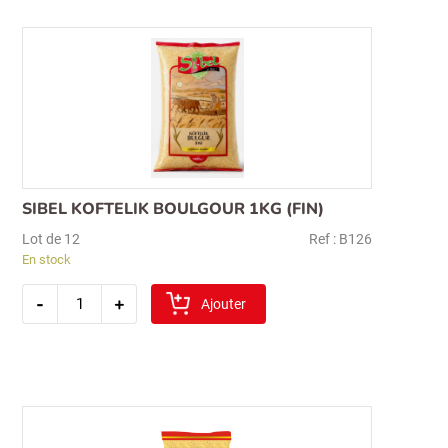
(mas)
Recherche
pour :
SIBEL KOFTELIK BOULGOUR 1KG (FIN)
Lot de 12
Ref : B126
En stock
quantité
-
+
de
Ajouter
sibel
koftelik
boulgour
1kg
(fin)