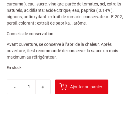
curcuma ), eau, sucre, vinaigre, purée de tomates, sel, extraits
naturels, acidifiants: acide citrique, eau, paprika ( 0.14% ),
oignons, antioxydant: extrait de romarin, conservateur : E-202,
persil, colorant : extrait de paprika, , arôme.
Conseils de conservation:
Avant ouverture, se conserve à l’abri de la chaleur. Après
ouverture, il est recommandé de conserver la sauce un mois
maximum au réfrigérateur.
En stock
quantité
-
de
+
Ajouter au panier
colona
sauce
andalouse
500ml