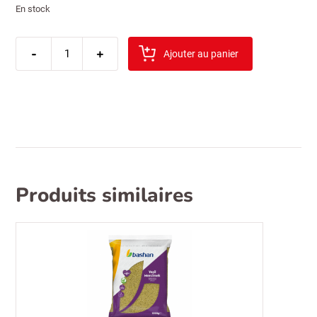
En stock
quantité
-
de
+
Ajouter au panier
colona
sauce
biggy
burger
500ml
Produits similaires