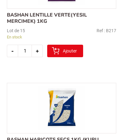
BASHAN LENTILLE VERTE(YESIL
MERCIMEK) 1KG
Lot de 15
Ref : B217
En stock
quantité
-
+
de
Ajouter
bashan
lentille
verte(yesil
mercimek)
1kg
Recherche
pour :
BASHAN HARICOTS SECS 1KG (KURU