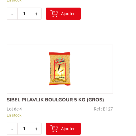
En stock
quantité
-
+
de
Ajouter
sibel
koftelik
boulgour
5kg
(fin)
SIBEL PILAVLIK BOULGOUR 5 KG (GROS)
Lot de 4
Ref : B127
En stock
quantité
-
+
de
Ajouter
sibel