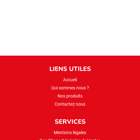
pilavlik
boulgour
5
kg
(gros)
LIENS UTILES
Accueil
Qui sommes nous ?
Nos produits
Contactez nous
SERVICES
Mentions légales