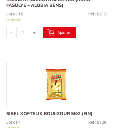
FASULYE – ALUBIA BENS)
Lot de 15
Ref : B212
En stock
quantité
-
+
de
Ajouter
bashan
haricots
secs
1kg
(kuru
fasulye
–
alubia
bens)
SIBEL KOFTELIK BOULGOUR 5KG (FIN)
Lot de 4
Ref : B128