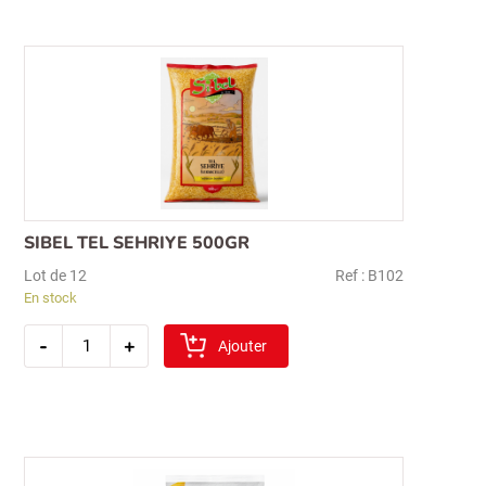
(gros)
SIBEL TEL SEHRIYE 500GR
Lot de 12
Ref : B102
En stock
quantité
-
+
de
Ajouter
sibel
tel
sehriye
500gr