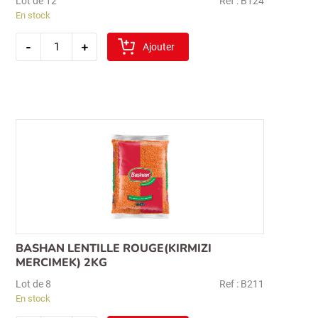
Lot de 12
Ref : B124
En stock
quantité
-
+
de
Ajouter
sibel
sehriyeli
boulgour
1kg
(gros)
BASHAN LENTILLE ROUGE(KIRMIZI
Recherche
MERCIMEK) 2KG
pour :
Lot de 8
Ref : B211
En stock