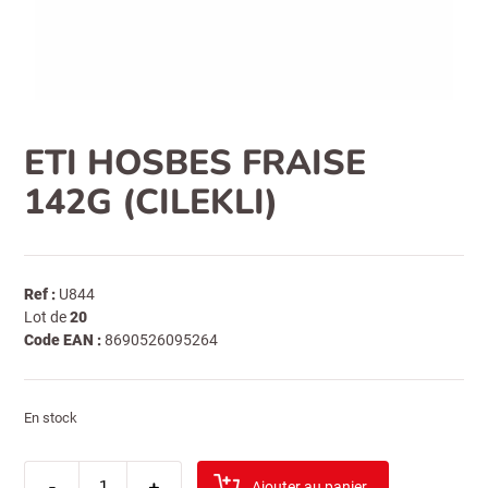
ETI HOSBES FRAISE
142G (CILEKLI)
Ref :
U844
Lot de
20
Code EAN :
8690526095264
En stock
quantité
-
de
+
Ajouter au panier