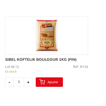
verte(yesil
mercimek)
1kg
SIBEL KOFTELIK BOULGOUR 1KG (FIN)
Lot de 12
Ref : B126
En stock
quantité
-
+
de
Ajouter
sibel
koftelik
boulgour
1kg
(fin)