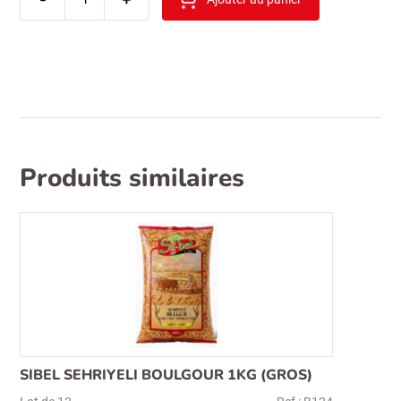
eti
hosbes
fraise
142g
(cilekli)
Produits similaires
SIBEL SEHRIYELI BOULGOUR 1KG (GROS)