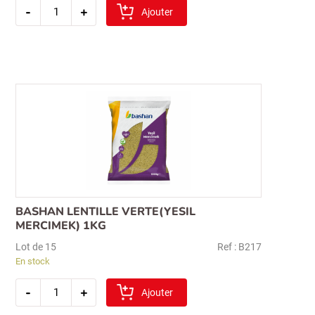
quantité
-
+
de
Ajouter
bashan
lentille
rouge(kirmizi
mercimek)
2kg
BASHAN LENTILLE VERTE(YESIL
MERCIMEK) 1KG
Lot de 15
Ref : B217
En stock
quantité
-
+
de
Ajouter
bashan
lentille